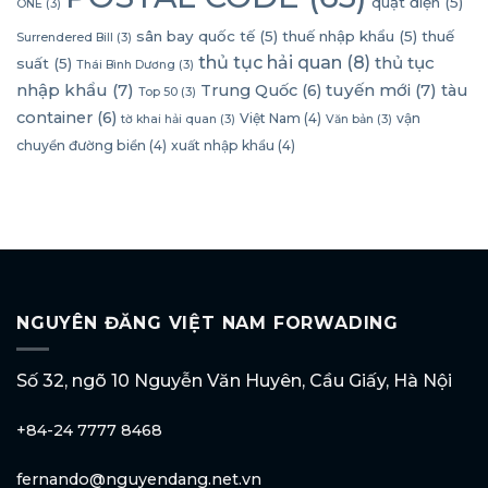
quạt điện
(5)
ONE
(3)
sân bay quốc tế
(5)
thuế nhập khẩu
(5)
thuế
Surrendered Bill
(3)
thủ tục hải quan
(8)
thủ tục
suất
(5)
Thái Bình Dương
(3)
nhập khẩu
(7)
tuyến mới
(7)
Trung Quốc
(6)
tàu
Top 50
(3)
container
(6)
Việt Nam
(4)
vận
tờ khai hải quan
(3)
Văn bản
(3)
chuyển đường biển
(4)
xuất nhập khẩu
(4)
NGUYÊN ĐĂNG VIỆT NAM FORWADING
Số 32, ngõ 10 Nguyễn Văn Huyên, Cầu Giấy, Hà Nội
+84-24 7777 8468
fernando@nguyendang.net.vn