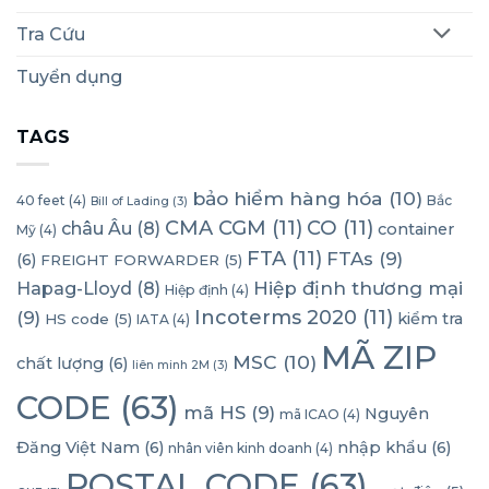
Tra Cứu
Tuyển dụng
TAGS
bảo hiểm hàng hóa
(10)
40 feet
(4)
Bắc
Bill of Lading
(3)
CMA CGM
(11)
CO
(11)
châu Âu
(8)
container
Mỹ
(4)
FTA
(11)
FTAs
(9)
(6)
FREIGHT FORWARDER
(5)
Hapag-Lloyd
(8)
Hiệp định thương mại
Hiệp định
(4)
Incoterms 2020
(11)
(9)
kiểm tra
HS code
(5)
IATA
(4)
MÃ ZIP
MSC
(10)
chất lượng
(6)
liên minh 2M
(3)
CODE
(63)
mã HS
(9)
Nguyên
mã ICAO
(4)
Đăng Việt Nam
(6)
nhập khẩu
(6)
nhân viên kinh doanh
(4)
POSTAL CODE
(63)