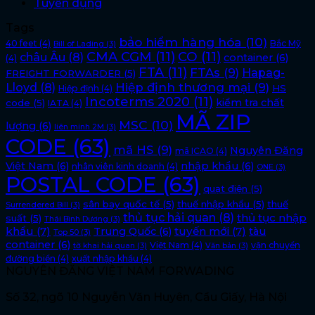
Tuyển dụng
Tags
bảo hiểm hàng hóa
(10)
40 feet
(4)
Bắc Mỹ
Bill of Lading
(3)
CMA CGM
(11)
CO
(11)
châu Âu
(8)
container
(6)
(4)
FTA
(11)
FTAs
(9)
Hapag-
FREIGHT FORWARDER
(5)
Lloyd
(8)
Hiệp định thương mại
(9)
HS
Hiệp định
(4)
Incoterms 2020
(11)
kiểm tra chất
code
(5)
IATA
(4)
MÃ ZIP
MSC
(10)
lượng
(6)
liên minh 2M
(3)
CODE
(63)
mã HS
(9)
Nguyên Đăng
mã ICAO
(4)
Việt Nam
(6)
nhập khẩu
(6)
nhân viên kinh doanh
(4)
ONE
(3)
POSTAL CODE
(63)
quạt điện
(5)
sân bay quốc tế
(5)
thuế nhập khẩu
(5)
thuế
Surrendered Bill
(3)
thủ tục hải quan
(8)
thủ tục nhập
suất
(5)
Thái Bình Dương
(3)
khẩu
(7)
tuyến mới
(7)
Trung Quốc
(6)
tàu
Top 50
(3)
container
(6)
Việt Nam
(4)
vận chuyển
tờ khai hải quan
(3)
Văn bản
(3)
đường biển
(4)
xuất nhập khẩu
(4)
NGUYÊN ĐĂNG VIỆT NAM FORWADING
Số 32, ngõ 10 Nguyễn Văn Huyên, Cầu Giấy, Hà Nội