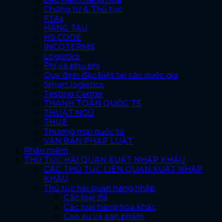
Chứng từ & Thủ tục
FTAs
HÃNG TÀU
HS CODE
INCOTERMS
Logistics
Phí và phụ phí
Quy định đặc biệt tại các quốc gia
Smart logistics
Testing Center
THANH TOÁN QUỐC TẾ
THUẬT NGỮ
THUẾ
Thương mại quốc tế
VĂN BẢN PHÁP LUẬT
Phần mềm
THỦ TỤC HẢI QUAN XUẤT NHẬP KHẨU
CÁC THỦ TỤC LIÊN QUAN XUẤT NHẬP
KHẨU
Thủ tục hải quan hàng nhập
Các loại đá
Các loại hàng hóa khác
Cao su và sản phẩm