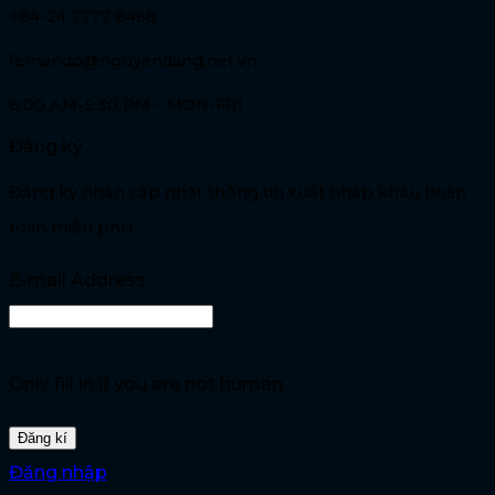
+84-24 7777 8468
fernando@nguyendang.net.vn
8:00 AM-5:30 PM – MON-FRI
Đăng ký
Đăng ký nhận cập nhật thông tin xuất nhập khẩu hoàn
toàn miễn phí !
E-mail Address
Only fill in if you are not human
Đăng nhập