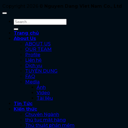
Copyright 2026 ©
Nguyen Dang Viet Nam Co., Ltd
Trang chủ
About Us
ABOUT US
OUR TEAM
Profile
Liên hệ
Dịch vụ
TUYỂN DỤNG
FAQ
Media
Ảnh
Video
Tài liệu
Tin Tức
Kiến thức
Chuyên Ngành
thủ tục mặt hàng
Thủ thuật phần mềm