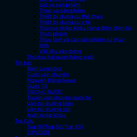
Sắt và sản phẩm
Thép và sản phẩm
Thiết bị, dụng cụ thể thao
Thiết bị, dụng cụ y tế
Thủ tục nhập khẩu hàng điện, điện tử
Thực phẩm
Thủy tinh và các sản phẩm từ thủy
tinh
Vật liệu xây dựng
Thủ tục hải quan hàng xuất
Tin tức
Biến Logistics
Cước vận chuyển
Nguyên Đăng News
Quốc Tế
TRONG NƯỚC
Tuyến vận chuyển quốc tế
Vận tải đường biển
Vận tải đường sắt
Xuất nhập khẩu
Tra Cứu
Top 10/Top 50/Top 100
ZIPCODE