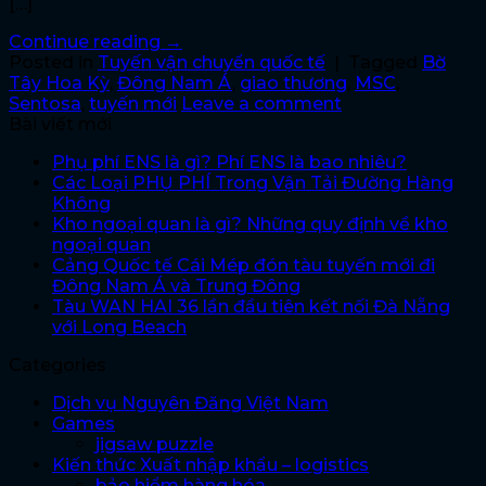
[…]
Continue reading
→
Posted in
Tuyến vận chuyển quốc tế
|
Tagged
Bờ
Tây Hoa Kỳ
,
Đông Nam Á
,
giao thương
,
MSC
,
Sentosa
,
tuyến mới
Leave a comment
Bài viết mới
Phụ phí ENS là gì? Phí ENS là bao nhiêu?
Các Loại PHỤ PHÍ Trong Vận Tải Đường Hàng
Không
Kho ngoại quan là gì? Những quy định về kho
ngoại quan
Cảng Quốc tế Cái Mép đón tàu tuyến mới đi
Đông Nam Á và Trung Đông
Tàu WAN HAI 36 lần đầu tiên kết nối Đà Nẵng
với Long Beach
Categories
Dịch vụ Nguyên Đăng Việt Nam
Games
jigsaw puzzle
Kiến thức Xuất nhập khẩu – logistics
bảo hiểm hàng hóa