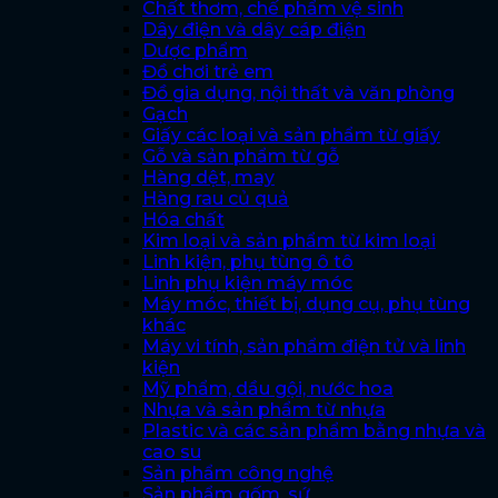
Chất thơm, chế phẩm vệ sinh
Dây điện và dây cáp điện
Dược phẩm
Đồ chơi trẻ em
Đồ gia dụng, nội thất và văn phòng
Gạch
Giấy các loại và sản phẩm từ giấy
Gỗ và sản phẩm từ gỗ
Hàng dệt, may
Hàng rau củ quả
Hóa chất
Kim loại và sản phẩm từ kim loại
Linh kiện, phụ tùng ô tô
Linh phụ kiện máy móc
Máy móc, thiết bị, dụng cụ, phụ tùng
khác
Máy vi tính, sản phẩm điện tử và linh
kiện
Mỹ phẩm, dầu gội, nước hoa
Nhựa và sản phẩm từ nhựa
Plastic và các sản phẩm bằng nhựa và
cao su
Sản phẩm công nghệ
Sản phẩm gốm, sứ