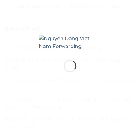
You must be
logged in
to post a comment.
BÀI VIẾT MỚI
Phụ phí ENS là gì? Phí ENS là bao nhiêu?
Các Loại PHỤ PHÍ Trong Vận Tải Đường Hàng
Không
Kho ngoại quan là gì? Những quy định về kho ngoại
quan
Cảng Quốc tế Cái Mép đón tàu tuyến mới đi Đông
Nam Á và Trung Đông
Tàu WAN HAI 36 lần đầu tiên kết nối Đà Nẵng với
Long Beach