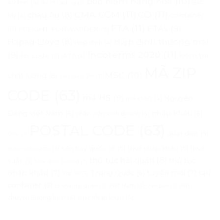
bảo hiểm hàng hóa
(10)
40 feet
(4)
Bắc
Bill of Lading
(3)
CMA CGM
(11)
CO
(11)
châu Âu
(8)
container
Mỹ
(4)
FTA
(11)
FTAs
(9)
(6)
FREIGHT FORWARDER
(5)
Hapag-Lloyd
(8)
Hiệp định thương mại
Hiệp định
(4)
Incoterms 2020
(11)
(9)
kiểm tra
HS code
(5)
IATA
(4)
MÃ ZIP
MSC
(10)
chất lượng
(6)
liên minh 2M
(3)
CODE
(63)
mã HS
(9)
Nguyên
mã ICAO
(4)
Đăng Việt Nam
(6)
nhập khẩu
(6)
nhân viên kinh doanh
(4)
POSTAL CODE
(63)
quạt điện
(5)
ONE
(3)
sân bay quốc tế
(5)
thuế nhập khẩu
(5)
thuế
Surrendered Bill
(3)
thủ tục hải quan
(8)
thủ tục
suất
(5)
Thái Bình Dương
(3)
nhập khẩu
(7)
tuyến mới
(7)
Trung Quốc
(6)
tàu
Top 50
(3)
container
(6)
Việt Nam
(4)
vận
tờ khai hải quan
(3)
Văn bản
(3)
chuyển đường biển
(4)
xuất nhập khẩu
(4)