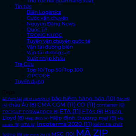
Thủ tục hải quan hàng xuất
Tin tức
Biến Logistics
Cước vận chuyển
Nguyên Đăng News
Quốc Tế
TRONG NƯỚC
Tuyến vận chuyển quốc tế
Vận tải đường biển
Vận tải đường sắt
Xuất nhập khẩu
Tra Cứu
Top 10/Top 50/Top 100
ZIPCODE
Tuyển dụng
Tags
bảo hiểm hàng hóa
(10)
40 feet
(4)
Bắc Mỹ
Bill of Lading
(3)
CMA CGM
(11)
CO
(11)
châu Âu
(8)
container
(6)
(4)
FTA
(11)
FTAs
(9)
Hapag-
FREIGHT FORWARDER
(5)
Lloyd
(8)
Hiệp định thương mại
(9)
HS
Hiệp định
(4)
Incoterms 2020
(11)
kiểm tra chất
code
(5)
IATA
(4)
MÃ ZIP
MSC
(10)
lượng
(6)
liên minh 2M
(3)