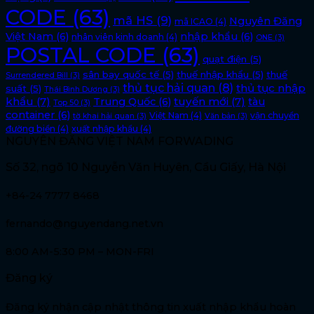
CODE
(63)
mã HS
(9)
Nguyên Đăng
mã ICAO
(4)
Việt Nam
(6)
nhập khẩu
(6)
nhân viên kinh doanh
(4)
ONE
(3)
POSTAL CODE
(63)
quạt điện
(5)
sân bay quốc tế
(5)
thuế nhập khẩu
(5)
thuế
Surrendered Bill
(3)
thủ tục hải quan
(8)
thủ tục nhập
suất
(5)
Thái Bình Dương
(3)
khẩu
(7)
tuyến mới
(7)
Trung Quốc
(6)
tàu
Top 50
(3)
container
(6)
Việt Nam
(4)
vận chuyển
tờ khai hải quan
(3)
Văn bản
(3)
đường biển
(4)
xuất nhập khẩu
(4)
NGUYÊN ĐĂNG VIỆT NAM FORWADING
Số 32, ngõ 10 Nguyễn Văn Huyên, Cầu Giấy, Hà Nội
+84-24 7777 8468
fernando@nguyendang.net.vn
8:00 AM-5:30 PM – MON-FRI
Đăng ký
Đăng ký nhận cập nhật thông tin xuất nhập khẩu hoàn