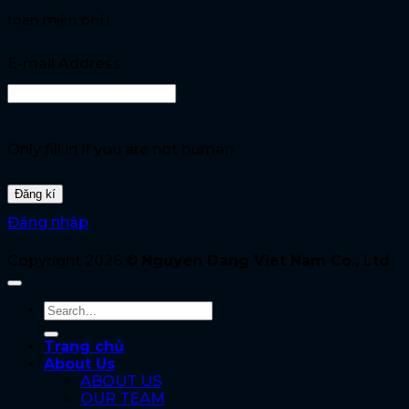
toàn miễn phí !
E-mail Address
Only fill in if you are not human
Đăng nhập
Copyright 2026 ©
Nguyen Dang Viet Nam Co., Ltd
Trang chủ
About Us
ABOUT US
OUR TEAM