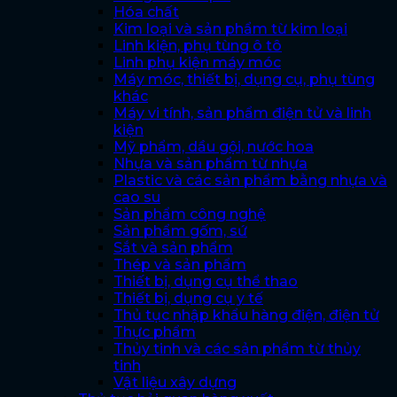
Hóa chất
Kim loại và sản phẩm từ kim loại
Linh kiện, phụ tùng ô tô
Linh phụ kiện máy móc
Máy móc, thiết bị, dụng cụ, phụ tùng
khác
Máy vi tính, sản phẩm điện tử và linh
kiện
Mỹ phẩm, dầu gội, nước hoa
Nhựa và sản phẩm từ nhựa
Plastic và các sản phẩm bằng nhựa và
cao su
Sản phẩm công nghệ
Sản phẩm gốm, sứ
Sắt và sản phẩm
Thép và sản phẩm
Thiết bị, dụng cụ thể thao
Thiết bị, dụng cụ y tế
Thủ tục nhập khẩu hàng điện, điện tử
Thực phẩm
Thủy tinh và các sản phẩm từ thủy
tinh
Vật liệu xây dựng