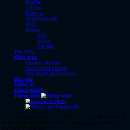
Profile
Liên hệ
Dịch vụ
TUYỂN DỤNG
FAQ
Media
Ảnh
Video
Tài liệu
Tin Tức
Kiến thức
Chuyên Ngành
thủ tục mặt hàng
Thủ thuật phần mềm
Báo giá
ĐĂNG KÍ
ĐĂNG NHẬP
Tiếng Việt
English
Tiếng Việt
This site uses cookies to offer you a better browsing
experience. By browsing this website, you agree to
our use of cookies.