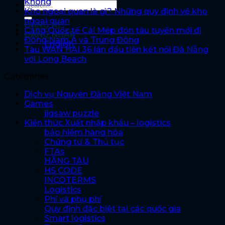
Không
Kho ngoại quan là gì? Những quy định về kho
ngoại quan
ĐĂNG KÍ
Cảng Quốc tế Cái Mép đón tàu tuyến mới đi
ĐĂNG NHẬP
Đông Nam Á và Trung Đông
English
Tàu WAN HAI 36 lần đầu tiên kết nối Đà Nẵng
với Long Beach
Categories
Dịch vụ Nguyên Đăng Việt Nam
Games
jigsaw puzzle
Kiến thức Xuất nhập khẩu – logistics
bảo hiểm hàng hóa
Chứng từ & Thủ tục
FTAs
HÃNG TÀU
HS CODE
INCOTERMS
Logistics
Phí và phụ phí
Quy định đặc biệt tại các quốc gia
Smart logistics