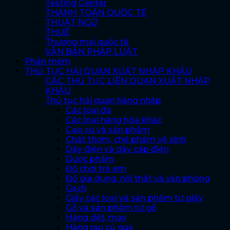
Testing Center
THANH TOÁN QUỐC TẾ
THUẬT NGỮ
THUẾ
Thương mại quốc tế
VĂN BẢN PHÁP LUẬT
Phần mềm
THỦ TỤC HẢI QUAN XUẤT NHẬP KHẨU
CÁC THỦ TỤC LIÊN QUAN XUẤT NHẬP
KHẨU
Thủ tục hải quan hàng nhập
Các loại đá
Các loại hàng hóa khác
Cao su và sản phẩm
Chất thơm, chế phẩm vệ sinh
Dây điện và dây cáp điện
Dược phẩm
Đồ chơi trẻ em
Đồ gia dụng, nội thất và văn phòng
Gạch
Giấy các loại và sản phẩm từ giấy
Gỗ và sản phẩm từ gỗ
Hàng dệt, may
Hàng rau củ quả