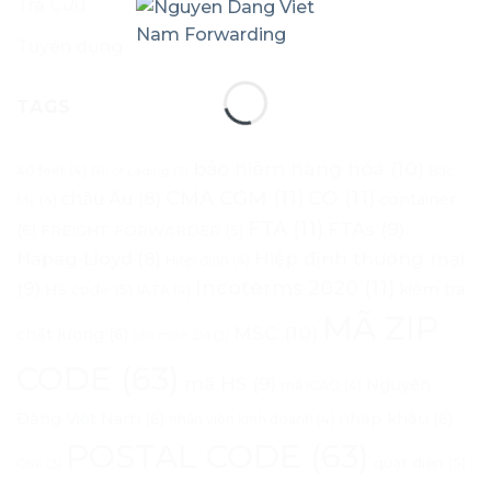
Tra Cứu
Tuyển dụng
TAGS
bảo hiểm hàng hóa
(10)
40 feet
(4)
Bắc
Bill of Lading
(3)
CMA CGM
(11)
CO
(11)
châu Âu
(8)
container
Mỹ
(4)
FTA
(11)
FTAs
(9)
(6)
FREIGHT FORWARDER
(5)
Hapag-Lloyd
(8)
Hiệp định thương mại
Hiệp định
(4)
Incoterms 2020
(11)
(9)
kiểm tra
HS code
(5)
IATA
(4)
MÃ ZIP
MSC
(10)
chất lượng
(6)
liên minh 2M
(3)
CODE
(63)
mã HS
(9)
Nguyên
mã ICAO
(4)
Đăng Việt Nam
(6)
nhập khẩu
(6)
nhân viên kinh doanh
(4)
POSTAL CODE
(63)
quạt điện
(5)
ONE
(3)