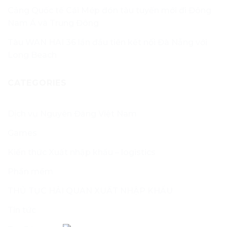
Cảng Quốc tế Cái Mép đón tàu tuyến mới đi Đông
Nam Á và Trung Đông
Tàu WAN HAI 36 lần đầu tiên kết nối Đà Nẵng với
Long Beach
CATEGORIES
Dịch vụ Nguyên Đăng Việt Nam
Games
Kiến thức Xuất nhập khẩu – logistics
Phần mềm
THỦ TỤC HẢI QUAN XUẤT NHẬP KHẨU
Tin tức