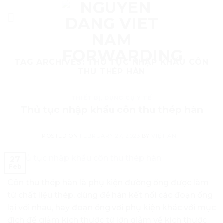
Skip
to
content
TAG ARCHIVES:
THỦ TỤC NHẬP KHẨU CÔN
THU THÉP HÀN
THIẾT BỊ, DỤNG CỤ Y TẾ
Thủ tục nhập khẩu côn thu thép hàn
POSTED ON
FEBRUARY 27, 2023
BY
VIỆT ANH
27
Feb
Côn thu thép hàn là phụ kiện đường ống được làm
từ chất liệu thép, dùng để hàn kết nối các đoạn ống
lại với nhau, hay đoạn ống vơi phụ kiện khác với mục
đích để giảm kích thước từ lớn giảm về kích thước