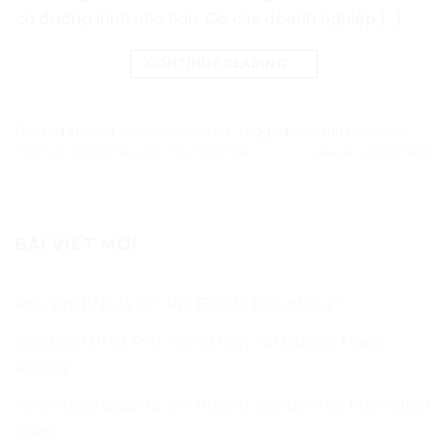
có đường kính nhỏ hơn. Để các doanh nghiệp […]
CONTINUE READING
→
Posted in
Thiết bị, dụng cụ y tế
|
Tagged
Côn thu thép hàn
,
Thủ tục nhập khẩu côn thu thép hàn
Leave a comment
BÀI VIẾT MỚI
Phụ phí ENS là gì? Phí ENS là bao nhiêu?
Các Loại PHỤ PHÍ Trong Vận Tải Đường Hàng
Không
Kho ngoại quan là gì? Những quy định về kho ngoại
quan