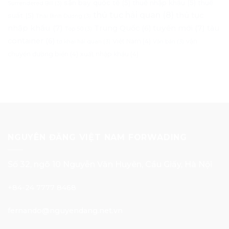
sân bay quốc tế
(5)
thuế nhập khẩu
(5)
thuế
Surrendered Bill
(3)
thủ tục hải quan
(8)
thủ tục
suất
(5)
Thái Bình Dương
(3)
nhập khẩu
(7)
tuyến mới
(7)
Trung Quốc
(6)
tàu
Top 50
(3)
container
(6)
Việt Nam
(4)
vận
tờ khai hải quan
(3)
Văn bản
(3)
chuyển đường biển
(4)
xuất nhập khẩu
(4)
NGUYÊN ĐĂNG VIỆT NAM FORWADING
Số 32, ngõ 10 Nguyễn Văn Huyên, Cầu Giấy, Hà Nội
+84-24 7777 8468
fernando@nguyendang.net.vn