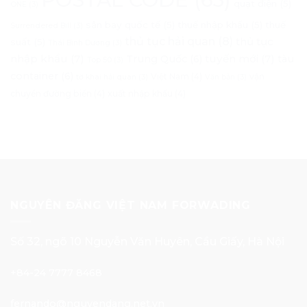
quạt điện
(5)
ONE
(3)
sân bay quốc tế
(5)
thuế nhập khẩu
(5)
thuế
Surrendered Bill
(3)
thủ tục hải quan
(8)
thủ tục
suất
(5)
Thái Bình Dương
(3)
nhập khẩu
(7)
tuyến mới
(7)
Trung Quốc
(6)
tàu
Top 50
(3)
container
(6)
Việt Nam
(4)
vận
tờ khai hải quan
(3)
Văn bản
(3)
chuyển đường biển
(4)
xuất nhập khẩu
(4)
NGUYÊN ĐĂNG VIỆT NAM FORWADING
Số 32, ngõ 10 Nguyễn Văn Huyên, Cầu Giấy, Hà Nội
+84-24 7777 8468
fernando@nguyendang.net.vn