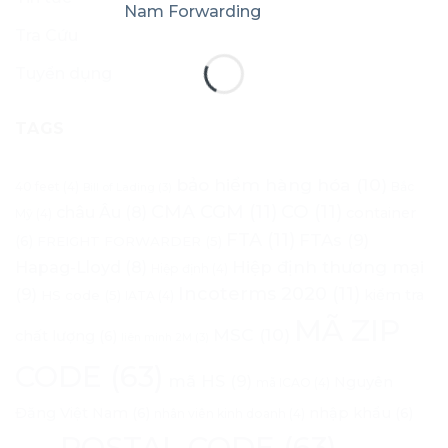
Tra Cứu
Tuyển dụng
TAGS
bảo hiểm hàng hóa
(10)
40 feet
(4)
Bắc
Bill of Lading
(3)
CMA CGM
(11)
CO
(11)
châu Âu
(8)
container
Mỹ
(4)
FTA
(11)
FTAs
(9)
(6)
FREIGHT FORWARDER
(5)
Hapag-Lloyd
(8)
Hiệp định thương mại
Hiệp định
(4)
Incoterms 2020
(11)
(9)
kiểm tra
HS code
(5)
IATA
(4)
MÃ ZIP
MSC
(10)
chất lượng
(6)
liên minh 2M
(3)
CODE
(63)
mã HS
(9)
Nguyên
mã ICAO
(4)
Đăng Việt Nam
(6)
nhập khẩu
(6)
nhân viên kinh doanh
(4)
POSTAL CODE
(63)