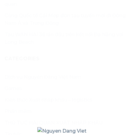
quan
Cảng Quốc tế Cái Mép đón tàu tuyến mới đi Đông
Nam Á và Trung Đông
Tàu WAN HAI 36 lần đầu tiên kết nối Đà Nẵng với
Long Beach
CATEGORIES
Dịch vụ Nguyên Đăng Việt Nam
Games
Kiến thức Xuất nhập khẩu – logistics
Phần mềm
THỦ TỤC HẢI QUAN XUẤT NHẬP KHẨU
Tin tức