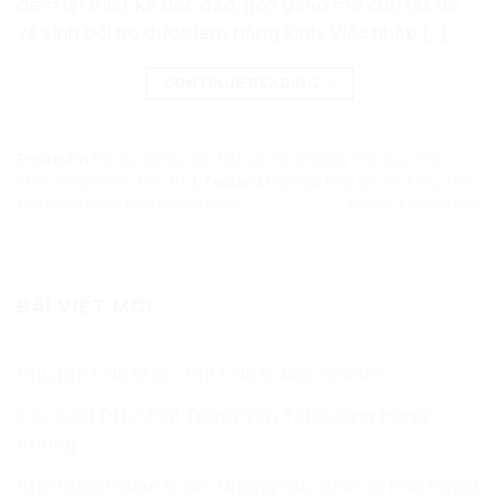
đem lại thiết kế độc đáo, gọn gàng mà còn rất dễ
vệ sinh bởi nó được làm bằng kính. Việc nhập […]
CONTINUE READING
→
Posted in
Đồ gia dụng, nội thất và văn phòng
,
Thủ tục nhập
khẩu hàng điện, điện tử
|
Tagged
Bếp ga
,
Bếp ga âm kính
,
Thủ
tục nhập khẩu bếp ga âm kính
Leave a comment
BÀI VIẾT MỚI
Phụ phí ENS là gì? Phí ENS là bao nhiêu?
Các Loại PHỤ PHÍ Trong Vận Tải Đường Hàng
Không
Kho ngoại quan là gì? Những quy định về kho ngoại