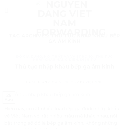
Skip
to
content
TAG ARCHIVES:
THỦ TỤC NHẬP KHẨU BẾP
GA ÂM KÍNH
ĐỒ GIA DỤNG, NỘI THẤT VÀ VĂN PHÒNG
,
THỦ TỤC
NHẬP KHẨU HÀNG ĐIỆN, ĐIỆN TỬ
Thủ tục nhập khẩu bếp ga âm kính
POSTED ON
AUGUST 25, 2022
BY
VIỆT ANH
25
Aug
Hiện nay, có rất nhiều loại bếp ga được nhập khẩu
về Việt Nam với rất nhiều mẫu mã khác nhau, nổi
bật trong số đó là bếp ga âm kính. Không những