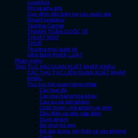
Logistics
Phí và phụ phí
Quy định đặc biệt tại các quốc gia
Smart logistics
Testing Center
THANH TOÁN QUỐC TẾ
THUẬT NGỮ
THUẾ
Thương mại quốc tế
VĂN BẢN PHÁP LUẬT
Phần mềm
THỦ TỤC HẢI QUAN XUẤT NHẬP KHẨU
CÁC THỦ TỤC LIÊN QUAN XUẤT NHẬP
KHẨU
Thủ tục hải quan hàng nhập
Các loại đá
Các loại hàng hóa khác
Cao su và sản phẩm
Chất thơm, chế phẩm vệ sinh
Dây điện và dây cáp điện
Dược phẩm
Đồ chơi trẻ em
Đồ gia dụng, nội thất và văn phòng
Gạch