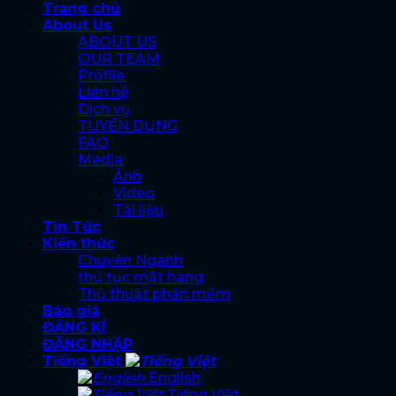
Trang chủ
About Us
ABOUT US
OUR TEAM
Profile
Liên hệ
Dịch vụ
TUYỂN DỤNG
FAQ
Media
Ảnh
Video
Tài liệu
Tin Tức
Kiến thức
Chuyên Ngành
thủ tục mặt hàng
Thủ thuật phần mềm
Báo giá
ĐĂNG KÍ
ĐĂNG NHẬP
Tiếng Việt
English
Tiếng Việt