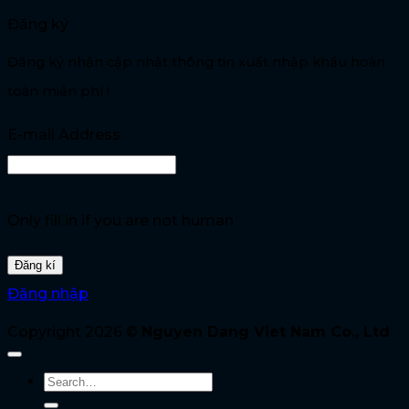
Đăng ký
Đăng ký nhận cập nhật thông tin xuất nhập khẩu hoàn
toàn miễn phí !
E-mail Address
Only fill in if you are not human
Đăng nhập
Copyright 2026 ©
Nguyen Dang Viet Nam Co., Ltd