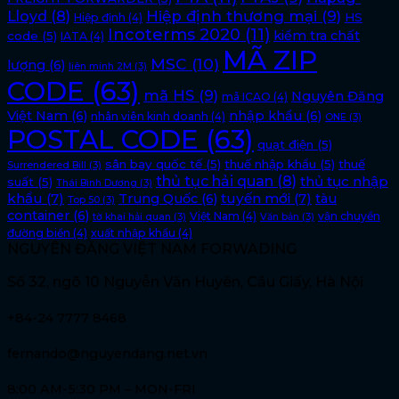
Lloyd
(8)
Hiệp định thương mại
(9)
HS
Hiệp định
(4)
Incoterms 2020
(11)
kiểm tra chất
code
(5)
IATA
(4)
MÃ ZIP
MSC
(10)
lượng
(6)
liên minh 2M
(3)
CODE
(63)
mã HS
(9)
Nguyên Đăng
mã ICAO
(4)
Việt Nam
(6)
nhập khẩu
(6)
nhân viên kinh doanh
(4)
ONE
(3)
POSTAL CODE
(63)
quạt điện
(5)
sân bay quốc tế
(5)
thuế nhập khẩu
(5)
thuế
Surrendered Bill
(3)
thủ tục hải quan
(8)
thủ tục nhập
suất
(5)
Thái Bình Dương
(3)
khẩu
(7)
tuyến mới
(7)
Trung Quốc
(6)
tàu
Top 50
(3)
container
(6)
Việt Nam
(4)
vận chuyển
tờ khai hải quan
(3)
Văn bản
(3)
đường biển
(4)
xuất nhập khẩu
(4)
NGUYÊN ĐĂNG VIỆT NAM FORWADING
Số 32, ngõ 10 Nguyễn Văn Huyên, Cầu Giấy, Hà Nội
+84-24 7777 8468
fernando@nguyendang.net.vn
8:00 AM-5:30 PM – MON-FRI