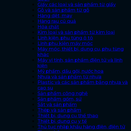
Giấy các loại và sản phẩm từ giấy
Gỗ và sản phẩm từ gỗ
Hàng dệt, may
Hàng rau củ quả
Hóa chất
Kim loại và sản phẩm từ kim loại
Linh kiện, phụ tùng ô tô
Linh phụ kiện máy móc
Máy móc, thiết bị, dụng cụ, phụ tùng
khác
Máy vi tính, sản phẩm điện tử và linh
kiện
Mỹ phẩm, dầu gội, nước hoa
Nhựa và sản phẩm từ nhựa
Plastic và các sản phẩm bằng nhựa và
cao su
Sản phẩm công nghệ
Sản phẩm gốm, sứ
Sắt và sản phẩm
Thép và sản phẩm
Thiết bị, dụng cụ thể thao
Thiết bị, dụng cụ y tế
Thủ tục nhập khẩu hàng điện, điện tử