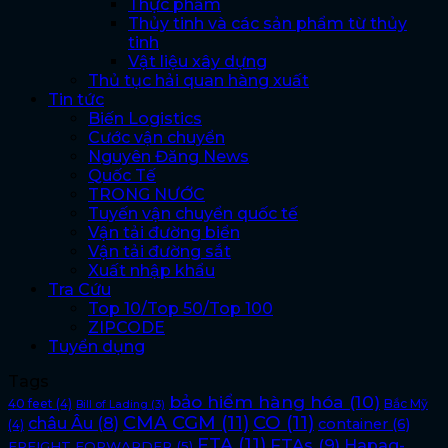
Thực phẩm
Thủy tinh và các sản phẩm từ thủy
tinh
Vật liệu xây dựng
Thủ tục hải quan hàng xuất
Tin tức
Biến Logistics
Cước vận chuyển
Nguyên Đăng News
Quốc Tế
TRONG NƯỚC
Tuyến vận chuyển quốc tế
Vận tải đường biển
Vận tải đường sắt
Xuất nhập khẩu
Tra Cứu
Top 10/Top 50/Top 100
ZIPCODE
Tuyển dụng
Tags
bảo hiểm hàng hóa
(10)
40 feet
(4)
Bắc Mỹ
Bill of Lading
(3)
CMA CGM
(11)
CO
(11)
châu Âu
(8)
container
(6)
(4)
FTA
(11)
FTAs
(9)
Hapag-
FREIGHT FORWARDER
(5)