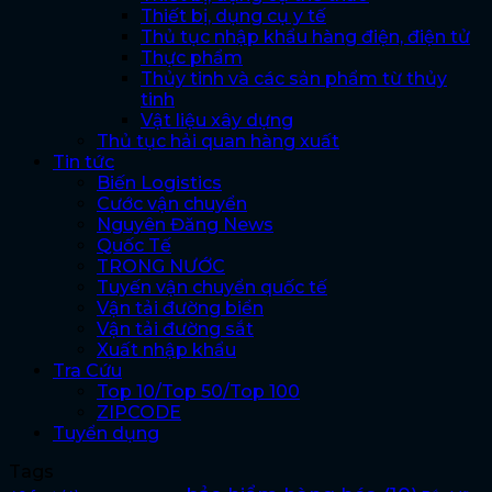
Thiết bị, dụng cụ y tế
Thủ tục nhập khẩu hàng điện, điện tử
Thực phẩm
Thủy tinh và các sản phẩm từ thủy
tinh
Vật liệu xây dựng
Thủ tục hải quan hàng xuất
Tin tức
Biến Logistics
Cước vận chuyển
Nguyên Đăng News
Quốc Tế
TRONG NƯỚC
Tuyến vận chuyển quốc tế
Vận tải đường biển
Vận tải đường sắt
Xuất nhập khẩu
Tra Cứu
Top 10/Top 50/Top 100
ZIPCODE
Tuyển dụng
Tags