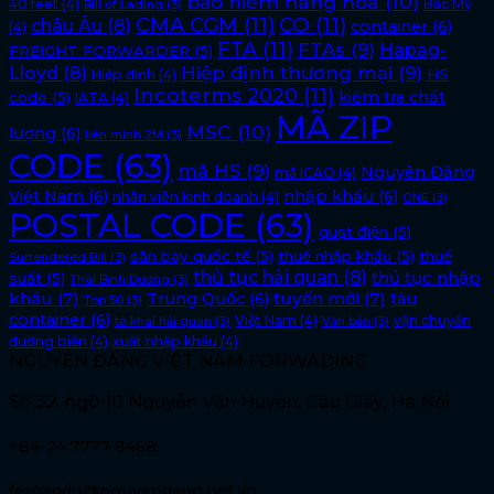
bảo hiểm hàng hóa
(10)
40 feet
(4)
Bắc Mỹ
Bill of Lading
(3)
CMA CGM
(11)
CO
(11)
châu Âu
(8)
container
(6)
(4)
FTA
(11)
FTAs
(9)
Hapag-
FREIGHT FORWARDER
(5)
Lloyd
(8)
Hiệp định thương mại
(9)
HS
Hiệp định
(4)
Incoterms 2020
(11)
kiểm tra chất
code
(5)
IATA
(4)
MÃ ZIP
MSC
(10)
lượng
(6)
liên minh 2M
(3)
CODE
(63)
mã HS
(9)
Nguyên Đăng
mã ICAO
(4)
Việt Nam
(6)
nhập khẩu
(6)
nhân viên kinh doanh
(4)
ONE
(3)
POSTAL CODE
(63)
quạt điện
(5)
sân bay quốc tế
(5)
thuế nhập khẩu
(5)
thuế
Surrendered Bill
(3)
thủ tục hải quan
(8)
thủ tục nhập
suất
(5)
Thái Bình Dương
(3)
khẩu
(7)
tuyến mới
(7)
Trung Quốc
(6)
tàu
Top 50
(3)
container
(6)
Việt Nam
(4)
vận chuyển
tờ khai hải quan
(3)
Văn bản
(3)
đường biển
(4)
xuất nhập khẩu
(4)
NGUYÊN ĐĂNG VIỆT NAM FORWADING
Số 32, ngõ 10 Nguyễn Văn Huyên, Cầu Giấy, Hà Nội
+84-24 7777 8468
fernando@nguyendang.net.vn