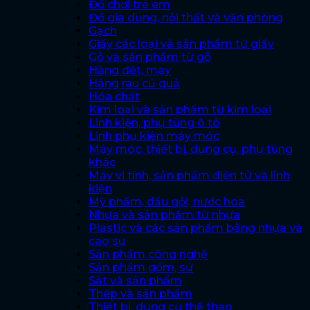
Đồ chơi trẻ em
Đồ gia dụng, nội thất và văn phòng
Gạch
Giấy các loại và sản phẩm từ giấy
Gỗ và sản phẩm từ gỗ
Hàng dệt, may
Hàng rau củ quả
Hóa chất
Kim loại và sản phẩm từ kim loại
Linh kiện, phụ tùng ô tô
Linh phụ kiện máy móc
Máy móc, thiết bị, dụng cụ, phụ tùng
khác
Máy vi tính, sản phẩm điện tử và linh
kiện
Mỹ phẩm, dầu gội, nước hoa
Nhựa và sản phẩm từ nhựa
Plastic và các sản phẩm bằng nhựa và
cao su
Sản phẩm công nghệ
Sản phẩm gốm, sứ
Sắt và sản phẩm
Thép và sản phẩm
Thiết bị, dụng cụ thể thao