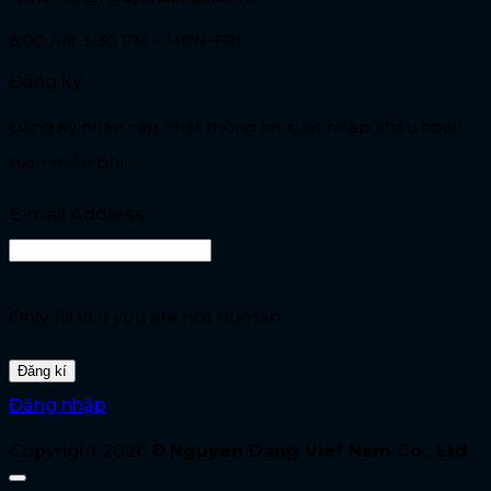
8:00 AM-5:30 PM – MON-FRI
Đăng ký
Đăng ký nhận cập nhật thông tin xuất nhập khẩu hoàn
toàn miễn phí !
E-mail Address
Only fill in if you are not human
Đăng nhập
Copyright 2026 ©
Nguyen Dang Viet Nam Co., Ltd