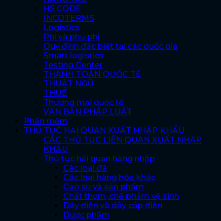
HS CODE
INCOTERMS
Logistics
Phí và phụ phí
Quy định đặc biệt tại các quốc gia
Smart logistics
Testing Center
THANH TOÁN QUỐC TẾ
THUẬT NGỮ
THUẾ
Thương mại quốc tế
VĂN BẢN PHÁP LUẬT
Phần mềm
THỦ TỤC HẢI QUAN XUẤT NHẬP KHẨU
CÁC THỦ TỤC LIÊN QUAN XUẤT NHẬP
KHẨU
Thủ tục hải quan hàng nhập
Các loại đá
Các loại hàng hóa khác
Cao su và sản phẩm
Chất thơm, chế phẩm vệ sinh
Dây điện và dây cáp điện
Dược phẩm