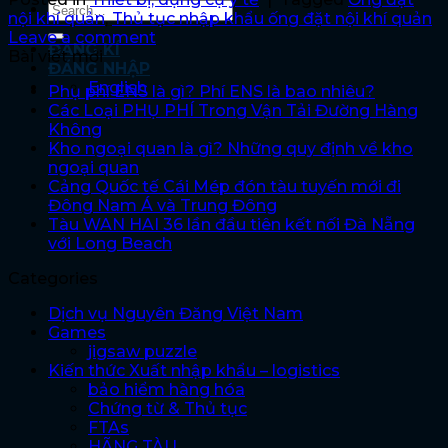
nội khí quản
,
Thủ tục nhập khẩu ống đặt nội khí quản
Leave a comment
ĐĂNG KÍ
Bài viết mới
ĐĂNG NHẬP
English
Phụ phí ENS là gì? Phí ENS là bao nhiêu?
Các Loại PHỤ PHÍ Trong Vận Tải Đường Hàng
Không
Kho ngoại quan là gì? Những quy định về kho
ngoại quan
Cảng Quốc tế Cái Mép đón tàu tuyến mới đi
Đông Nam Á và Trung Đông
Tàu WAN HAI 36 lần đầu tiên kết nối Đà Nẵng
với Long Beach
Categories
Dịch vụ Nguyên Đăng Việt Nam
Games
jigsaw puzzle
Kiến thức Xuất nhập khẩu – logistics
bảo hiểm hàng hóa
Chứng từ & Thủ tục
FTAs
HÃNG TÀU