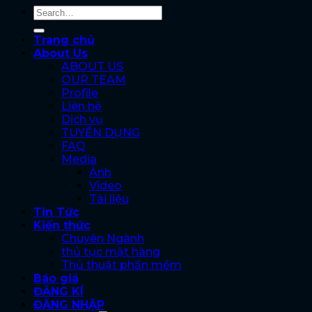
Trang chủ
About Us
ABOUT US
OUR TEAM
Profile
Liên hệ
Dịch vụ
TUYỂN DỤNG
FAQ
Media
Ảnh
Video
Tài liệu
Tin Tức
Kiến thức
Chuyên Ngành
thủ tục mặt hàng
Thủ thuật phần mềm
Báo giá
ĐĂNG KÍ
ĐĂNG NHẬP