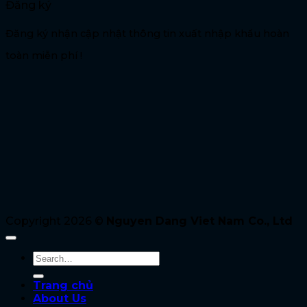
Đăng ký
Đăng ký nhận cập nhật thông tin xuất nhập khẩu hoàn
toàn miễn phí !
E-mail Address
Đăng nhập
Copyright 2026 ©
Nguyen Dang Viet Nam Co., Ltd
Trang chủ
About Us