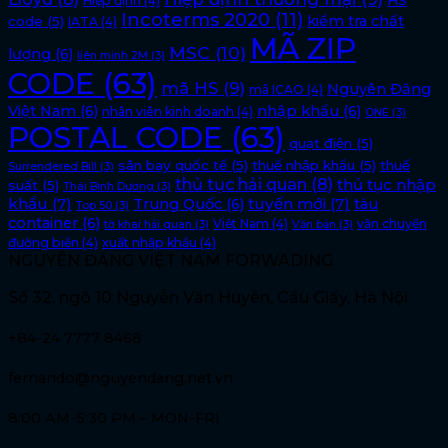
HS
Hiệp định
(4)
Incoterms 2020
(11)
kiểm tra chất
code
(5)
IATA
(4)
MÃ ZIP
MSC
(10)
lượng
(6)
liên minh 2M
(3)
CODE
(63)
mã HS
(9)
Nguyên Đăng
mã ICAO
(4)
Việt Nam
(6)
nhập khẩu
(6)
nhân viên kinh doanh
(4)
ONE
(3)
POSTAL CODE
(63)
quạt điện
(5)
sân bay quốc tế
(5)
thuế nhập khẩu
(5)
thuế
Surrendered Bill
(3)
thủ tục hải quan
(8)
thủ tục nhập
suất
(5)
Thái Bình Dương
(3)
khẩu
(7)
tuyến mới
(7)
Trung Quốc
(6)
tàu
Top 50
(3)
container
(6)
Việt Nam
(4)
vận chuyển
tờ khai hải quan
(3)
Văn bản
(3)
đường biển
(4)
xuất nhập khẩu
(4)
NGUYÊN ĐĂNG VIỆT NAM FORWADING
Số 32, ngõ 10 Nguyễn Văn Huyên, Cầu Giấy, Hà Nội
+84-24 7777 8468
fernando@nguyendang.net.vn
8:00 AM-5:30 PM – MON-FRI