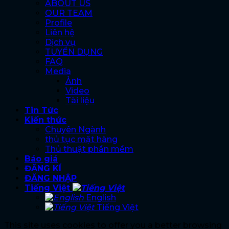
ABOUT US
OUR TEAM
Profile
Liên hệ
Dịch vụ
TUYỂN DỤNG
FAQ
Media
Ảnh
Video
Tài liệu
Tin Tức
Kiến thức
Chuyên Ngành
thủ tục mặt hàng
Thủ thuật phần mềm
Báo giá
ĐĂNG KÍ
ĐĂNG NHẬP
Tiếng Việt
English
Tiếng Việt
This site uses cookies to offer you a better browsing