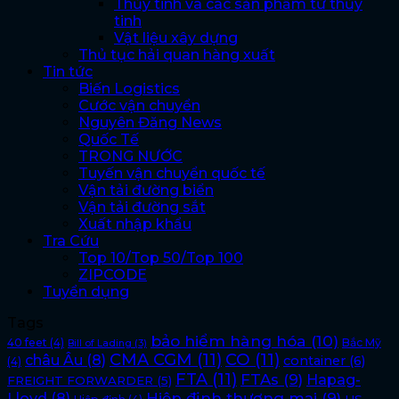
Thủy tinh và các sản phẩm từ thủy
tinh
Vật liệu xây dựng
Thủ tục hải quan hàng xuất
Tin tức
Biến Logistics
Cước vận chuyển
Nguyên Đăng News
Quốc Tế
TRONG NƯỚC
Tuyến vận chuyển quốc tế
Vận tải đường biển
Vận tải đường sắt
Xuất nhập khẩu
Tra Cứu
Top 10/Top 50/Top 100
ZIPCODE
Tuyển dụng
Tags
bảo hiểm hàng hóa
(10)
40 feet
(4)
Bắc Mỹ
Bill of Lading
(3)
CMA CGM
(11)
CO
(11)
châu Âu
(8)
container
(6)
(4)
FTA
(11)
FTAs
(9)
Hapag-
FREIGHT FORWARDER
(5)
Lloyd
(8)
Hiệp định thương mại
(9)