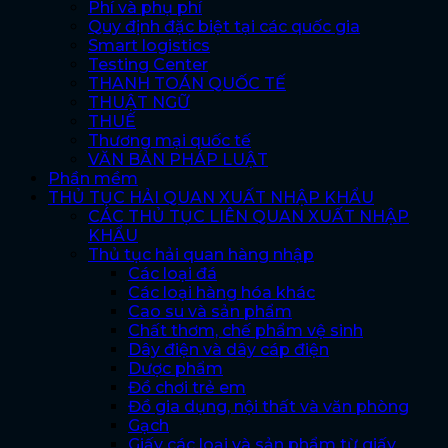
Phí và phụ phí
Quy định đặc biệt tại các quốc gia
Smart logistics
Testing Center
THANH TOÁN QUỐC TẾ
THUẬT NGỮ
THUẾ
Thương mại quốc tế
VĂN BẢN PHÁP LUẬT
Phần mềm
THỦ TỤC HẢI QUAN XUẤT NHẬP KHẨU
CÁC THỦ TỤC LIÊN QUAN XUẤT NHẬP
KHẨU
Thủ tục hải quan hàng nhập
Các loại đá
Các loại hàng hóa khác
Cao su và sản phẩm
Chất thơm, chế phẩm vệ sinh
Dây điện và dây cáp điện
Dược phẩm
Đồ chơi trẻ em
Đồ gia dụng, nội thất và văn phòng
Gạch
Giấy các loại và sản phẩm từ giấy