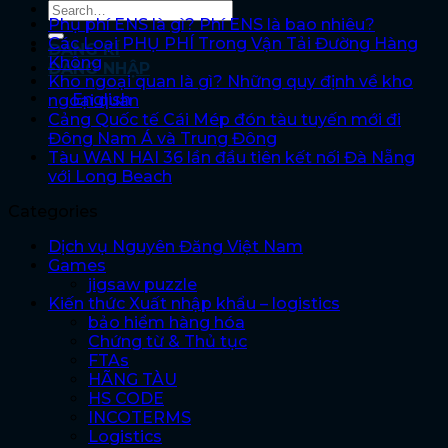
Phụ phí ENS là gì? Phí ENS là bao nhiêu?
Các Loại PHỤ PHÍ Trong Vận Tải Đường Hàng
ĐĂNG KÍ
Không
ĐĂNG NHẬP
Kho ngoại quan là gì? Những quy định về kho
English
ngoại quan
Cảng Quốc tế Cái Mép đón tàu tuyến mới đi
Đông Nam Á và Trung Đông
Tàu WAN HAI 36 lần đầu tiên kết nối Đà Nẵng
với Long Beach
Categories
Dịch vụ Nguyên Đăng Việt Nam
Games
jigsaw puzzle
Kiến thức Xuất nhập khẩu – logistics
bảo hiểm hàng hóa
Chứng từ & Thủ tục
FTAs
HÃNG TÀU
HS CODE
INCOTERMS
Logistics