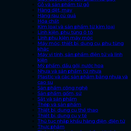
Gỗ và sản phẩm từ gỗ
Hàng dệt, may
Hàng rau củ quả
Hóa chất
Kim loại và sản phẩm từ kim loại
Linh kiện, phụ tùng ô tô
Linh phụ kiện máy móc
Máy móc, thiết bị, dụng cụ, phụ tùng
khác
Máy vi tính, sản phẩm điện tử và linh
kiện
Mỹ phẩm, dầu gội, nước hoa
Nhựa và sản phẩm từ nhựa
Plastic và các sản phẩm bằng nhựa và
cao su
Sản phẩm công nghệ
Sản phẩm gốm, sứ
Sắt và sản phẩm
Thép và sản phẩm
Thiết bị, dụng cụ thể thao
Thiết bị, dụng cụ y tế
Thủ tục nhập khẩu hàng điện, điện tử
Thực phẩm