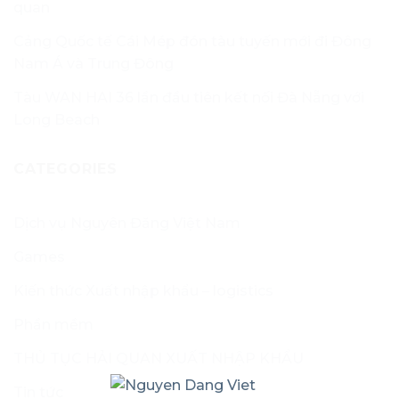
quan
Cảng Quốc tế Cái Mép đón tàu tuyến mới đi Đông
Nam Á và Trung Đông
Tàu WAN HAI 36 lần đầu tiên kết nối Đà Nẵng với
Long Beach
CATEGORIES
Dịch vụ Nguyên Đăng Việt Nam
Games
Kiến thức Xuất nhập khẩu – logistics
Phần mềm
THỦ TỤC HẢI QUAN XUẤT NHẬP KHẨU
Tin tức