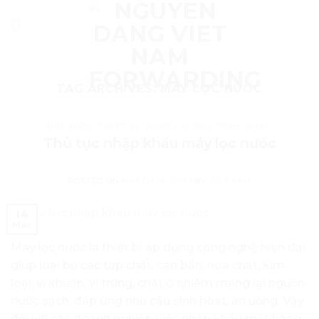
Skip
to
content
TAG ARCHIVES:
MÁY LỌC NƯỚC
MÁY MÓC, THIẾT BỊ, DỤNG CỤ, PHỤ TÙNG KHÁC
Thủ tục nhập khẩu máy lọc nước
POSTED ON
MARCH 14, 2023
BY
VIỆT ANH
14
Mar
Máy lọc nước là thiết bị áp dụng công nghệ hiện đại
giúp loại bỏ các tạp chất, cặn bẩn, hóa chất, kim
loại, vi khuẩn, vi trùng, chất ô nhiễm mang lại nguồn
nước sạch, đáp ứng nhu cầu sinh hoạt, ăn uống. Vậy
đối với các doanh nghiệp việc nhập khẩu mặt hàng