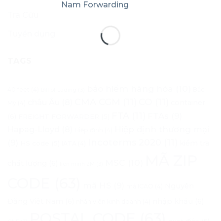
Tra Cứu
Tuyển dụng
TAGS
bảo hiểm hàng hóa
(10)
40 feet
(4)
Bắc
Bill of Lading
(3)
CMA CGM
(11)
CO
(11)
châu Âu
(8)
container
Mỹ
(4)
FTA
(11)
FTAs
(9)
(6)
FREIGHT FORWARDER
(5)
Hapag-Lloyd
(8)
Hiệp định thương mại
Hiệp định
(4)
Incoterms 2020
(11)
(9)
kiểm tra
HS code
(5)
IATA
(4)
MÃ ZIP
MSC
(10)
chất lượng
(6)
liên minh 2M
(3)
CODE
(63)
mã HS
(9)
Nguyên
mã ICAO
(4)
Đăng Việt Nam
(6)
nhập khẩu
(6)
nhân viên kinh doanh
(4)
POSTAL CODE
(63)
quạt điện
(5)