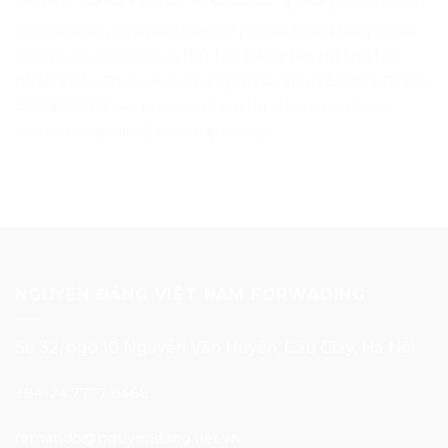
ONE
(3)
sân bay quốc tế
(5)
thuế nhập khẩu
(5)
thuế
Surrendered Bill
(3)
thủ tục hải quan
(8)
thủ tục
suất
(5)
Thái Bình Dương
(3)
nhập khẩu
(7)
tuyến mới
(7)
Trung Quốc
(6)
tàu
Top 50
(3)
container
(6)
Việt Nam
(4)
vận
tờ khai hải quan
(3)
Văn bản
(3)
chuyển đường biển
(4)
xuất nhập khẩu
(4)
NGUYÊN ĐĂNG VIỆT NAM FORWADING
Số 32, ngõ 10 Nguyễn Văn Huyên, Cầu Giấy, Hà Nội
+84-24 7777 8468
fernando@nguyendang.net.vn