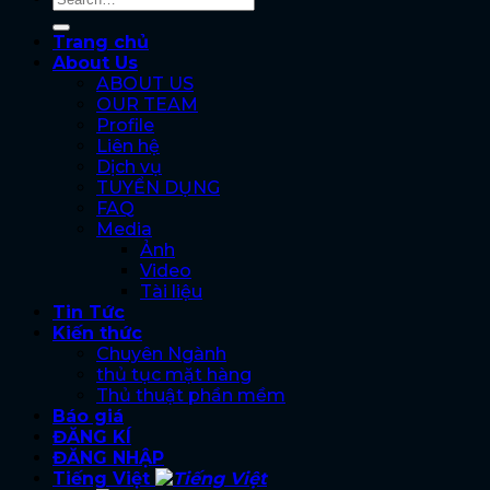
Trang chủ
About Us
ABOUT US
OUR TEAM
Profile
Liên hệ
Dịch vụ
TUYỂN DỤNG
FAQ
Media
Ảnh
Video
Tài liệu
Tin Tức
Kiến thức
Chuyên Ngành
thủ tục mặt hàng
Thủ thuật phần mềm
Báo giá
ĐĂNG KÍ
ĐĂNG NHẬP
Tiếng Việt