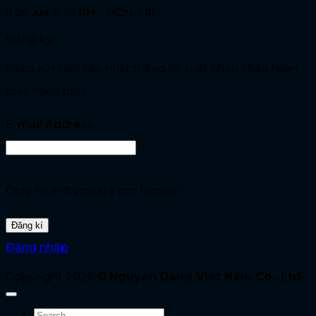
8:00 AM-5:30 PM – MON-FRI
Đăng ký
Đăng ký nhận cập nhật thông tin xuất nhập khẩu hoàn
toàn miễn phí !
E-mail Address
Only fill in if you are not human
Đăng nhập
Copyright 2026 ©
Nguyen Dang Viet Nam Co., Ltd