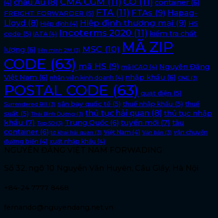
CMA CGM
(11)
CO
(11)
châu Âu
(8)
container
(6)
(4)
FTA
(11)
FTAs
(9)
Hapag-
FREIGHT FORWARDER
(5)
Lloyd
(8)
Hiệp định thương mại
(9)
HS
Hiệp định
(4)
Incoterms 2020
(11)
kiểm tra chất
code
(5)
IATA
(4)
MÃ ZIP
MSC
(10)
lượng
(6)
liên minh 2M
(3)
CODE
(63)
mã HS
(9)
Nguyên Đăng
mã ICAO
(4)
Việt Nam
(6)
nhập khẩu
(6)
nhân viên kinh doanh
(4)
ONE
(3)
POSTAL CODE
(63)
quạt điện
(5)
sân bay quốc tế
(5)
thuế nhập khẩu
(5)
thuế
Surrendered Bill
(3)
thủ tục hải quan
(8)
thủ tục nhập
suất
(5)
Thái Bình Dương
(3)
khẩu
(7)
tuyến mới
(7)
Trung Quốc
(6)
tàu
Top 50
(3)
container
(6)
Việt Nam
(4)
vận chuyển
tờ khai hải quan
(3)
Văn bản
(3)
đường biển
(4)
xuất nhập khẩu
(4)
NGUYÊN ĐĂNG VIỆT NAM FORWADING
Số 32, ngõ 10 Nguyễn Văn Huyên, Cầu Giấy, Hà Nội
+84-24 7777 8468
fernando@nguyendang.net.vn