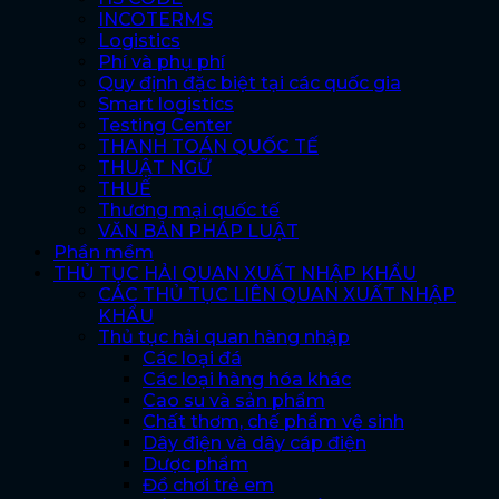
INCOTERMS
Logistics
Phí và phụ phí
Quy định đặc biệt tại các quốc gia
Smart logistics
Testing Center
THANH TOÁN QUỐC TẾ
THUẬT NGỮ
THUẾ
Thương mại quốc tế
VĂN BẢN PHÁP LUẬT
Phần mềm
THỦ TỤC HẢI QUAN XUẤT NHẬP KHẨU
CÁC THỦ TỤC LIÊN QUAN XUẤT NHẬP
KHẨU
Thủ tục hải quan hàng nhập
Các loại đá
Các loại hàng hóa khác
Cao su và sản phẩm
Chất thơm, chế phẩm vệ sinh
Dây điện và dây cáp điện
Dược phẩm
Đồ chơi trẻ em