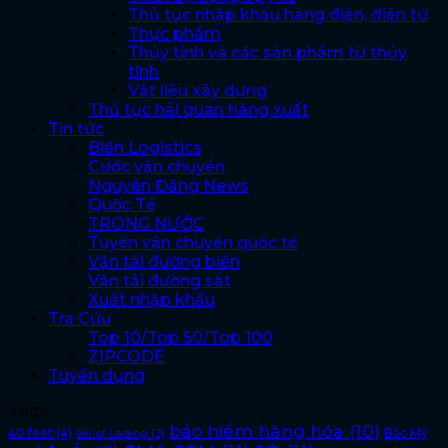
Thủ tục nhập khẩu hàng điện, điện tử
Thực phẩm
Thủy tinh và các sản phẩm từ thủy
tinh
Vật liệu xây dựng
Thủ tục hải quan hàng xuất
Tin tức
Biến Logistics
Cước vận chuyển
Nguyên Đăng News
Quốc Tế
TRONG NƯỚC
Tuyến vận chuyển quốc tế
Vận tải đường biển
Vận tải đường sắt
Xuất nhập khẩu
Tra Cứu
Top 10/Top 50/Top 100
ZIPCODE
Tuyển dụng
Tags
bảo hiểm hàng hóa
(10)
40 feet
(4)
Bắc Mỹ
Bill of Lading
(3)