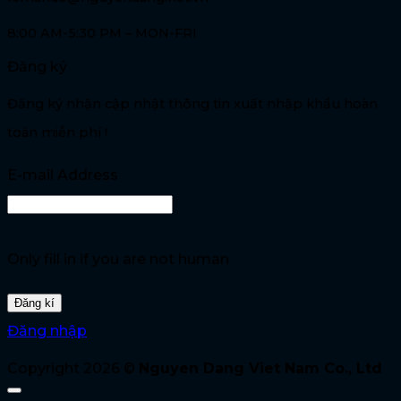
8:00 AM-5:30 PM – MON-FRI
Đăng ký
Đăng ký nhận cập nhật thông tin xuất nhập khẩu hoàn
toàn miễn phí !
E-mail Address
Only fill in if you are not human
Đăng nhập
Copyright 2026 ©
Nguyen Dang Viet Nam Co., Ltd