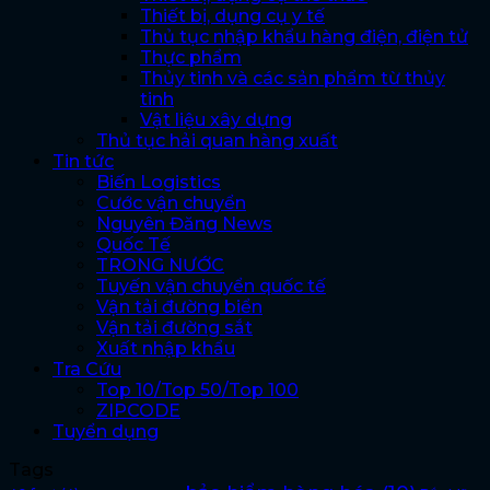
Thiết bị, dụng cụ y tế
Thủ tục nhập khẩu hàng điện, điện tử
Thực phẩm
Thủy tinh và các sản phẩm từ thủy
tinh
Vật liệu xây dựng
Thủ tục hải quan hàng xuất
Tin tức
Biến Logistics
Cước vận chuyển
Nguyên Đăng News
Quốc Tế
TRONG NƯỚC
Tuyến vận chuyển quốc tế
Vận tải đường biển
Vận tải đường sắt
Xuất nhập khẩu
Tra Cứu
Top 10/Top 50/Top 100
ZIPCODE
Tuyển dụng
Tags