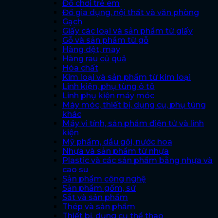
Đồ chơi trẻ em
Đồ gia dụng, nội thất và văn phòng
Gạch
Giấy các loại và sản phẩm từ giấy
Gỗ và sản phẩm từ gỗ
Hàng dệt, may
Hàng rau củ quả
Hóa chất
Kim loại và sản phẩm từ kim loại
Linh kiện, phụ tùng ô tô
Linh phụ kiện máy móc
Máy móc, thiết bị, dụng cụ, phụ tùng
khác
Máy vi tính, sản phẩm điện tử và linh
kiện
Mỹ phẩm, dầu gội, nước hoa
Nhựa và sản phẩm từ nhựa
Plastic và các sản phẩm bằng nhựa và
cao su
Sản phẩm công nghệ
Sản phẩm gốm, sứ
Sắt và sản phẩm
Thép và sản phẩm
Thiết bị, dụng cụ thể thao