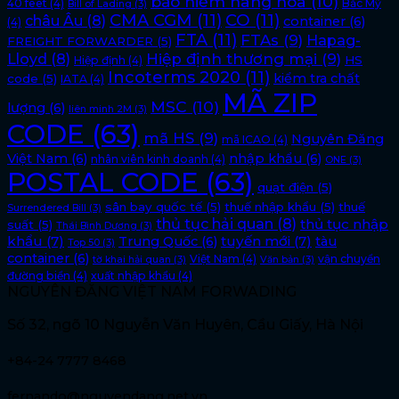
bảo hiểm hàng hóa
(10)
40 feet
(4)
Bắc Mỹ
Bill of Lading
(3)
CMA CGM
(11)
CO
(11)
châu Âu
(8)
container
(6)
(4)
FTA
(11)
FTAs
(9)
Hapag-
FREIGHT FORWARDER
(5)
Lloyd
(8)
Hiệp định thương mại
(9)
HS
Hiệp định
(4)
Incoterms 2020
(11)
kiểm tra chất
code
(5)
IATA
(4)
MÃ ZIP
MSC
(10)
lượng
(6)
liên minh 2M
(3)
CODE
(63)
mã HS
(9)
Nguyên Đăng
mã ICAO
(4)
Việt Nam
(6)
nhập khẩu
(6)
nhân viên kinh doanh
(4)
ONE
(3)
POSTAL CODE
(63)
quạt điện
(5)
sân bay quốc tế
(5)
thuế nhập khẩu
(5)
thuế
Surrendered Bill
(3)
thủ tục hải quan
(8)
thủ tục nhập
suất
(5)
Thái Bình Dương
(3)
khẩu
(7)
tuyến mới
(7)
Trung Quốc
(6)
tàu
Top 50
(3)
container
(6)
Việt Nam
(4)
vận chuyển
tờ khai hải quan
(3)
Văn bản
(3)
đường biển
(4)
xuất nhập khẩu
(4)
NGUYÊN ĐĂNG VIỆT NAM FORWADING
Số 32, ngõ 10 Nguyễn Văn Huyên, Cầu Giấy, Hà Nội
+84-24 7777 8468
fernando@nguyendang.net.vn