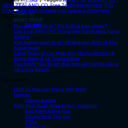
NEW ZEALAND
,
CO
,
Free Trade Agreement
,
FTA
,
FTAs
,
Hiệp định thương mại
Leave a comment
ĐĂNG KÍ
Bài viết mới
ĐĂNG NHẬP
English
Phụ phí ENS là gì? Phí ENS là bao nhiêu?
Các Loại PHỤ PHÍ Trong Vận Tải Đường Hàng
Không
Kho ngoại quan là gì? Những quy định về kho
ngoại quan
Cảng Quốc tế Cái Mép đón tàu tuyến mới đi
Đông Nam Á và Trung Đông
Tàu WAN HAI 36 lần đầu tiên kết nối Đà Nẵng
với Long Beach
Categories
Dịch vụ Nguyên Đăng Việt Nam
Games
jigsaw puzzle
Kiến thức Xuất nhập khẩu – logistics
bảo hiểm hàng hóa
Chứng từ & Thủ tục
FTAs
HÃNG TÀU