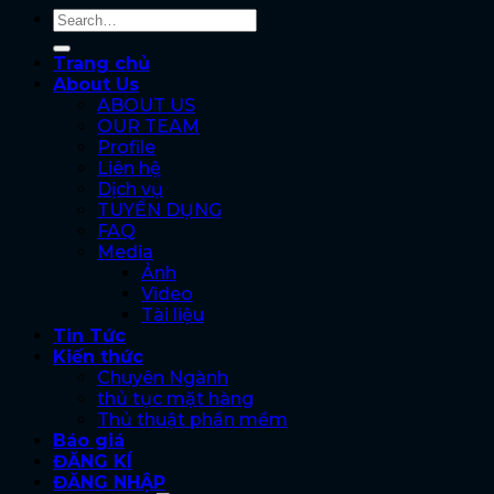
Trang chủ
About Us
ABOUT US
OUR TEAM
Profile
Liên hệ
Dịch vụ
TUYỂN DỤNG
FAQ
Media
Ảnh
Video
Tài liệu
Tin Tức
Kiến thức
Chuyên Ngành
thủ tục mặt hàng
Thủ thuật phần mềm
Báo giá
ĐĂNG KÍ
ĐĂNG NHẬP