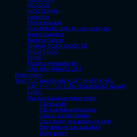
HS CODE
INCOTERMS
Logistics
Phí và phụ phí
Quy định đặc biệt tại các quốc gia
Smart logistics
Testing Center
THANH TOÁN QUỐC TẾ
THUẬT NGỮ
THUẾ
Thương mại quốc tế
VĂN BẢN PHÁP LUẬT
Phần mềm
THỦ TỤC HẢI QUAN XUẤT NHẬP KHẨU
CÁC THỦ TỤC LIÊN QUAN XUẤT NHẬP
KHẨU
Thủ tục hải quan hàng nhập
Các loại đá
Các loại hàng hóa khác
Cao su và sản phẩm
Chất thơm, chế phẩm vệ sinh
Dây điện và dây cáp điện
Dược phẩm