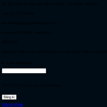
Số 32, ngõ 10 Nguyễn Văn Huyên, Cầu Giấy, Hà Nội
+84-24 7777 8468
fernando@nguyendang.net.vn
8:00 AM-5:30 PM – MON-FRI
Đăng ký
Đăng ký nhận cập nhật thông tin xuất nhập khẩu hoàn toà
E-mail Address
Only fill in if you are not human
Đăng nhập