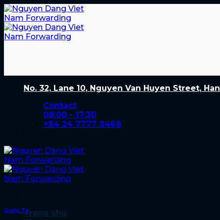
Skip
to
content
No. 32, Lane 10, Nguyen Van Huyen Street, Han
Contact
08:00 - 17:30
+84 24 7777 8468
Quốc Tế
Trang chủ