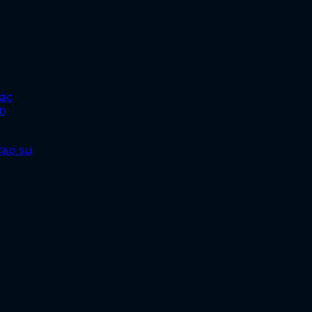
hác
ện
cao su