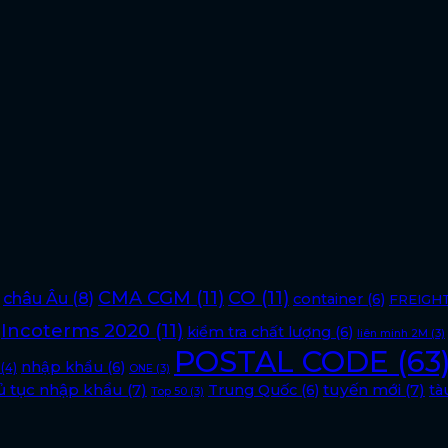
CMA CGM
(11)
CO
(11)
châu Âu
(8)
container
(6)
FREIGH
Incoterms 2020
(11)
kiểm tra chất lượng
(6)
liên minh 2M
(3)
POSTAL CODE
(63
nhập khẩu
(6)
(4)
ONE
(3)
ủ tục nhập khẩu
(7)
tuyến mới
(7)
Trung Quốc
(6)
tà
Top 50
(3)