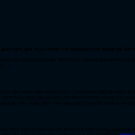
n Lận, Giả Mạo Email Và Website
an lận, giả mạo email và website của hãng để lừa
g cách sử dụng trái phép tên OOCL thông qua email, và 
ữu.
 từ các nhân viên của OOCL. Tuy nhiên, đây là một cái 
ảnh báo gian lận và khuyến khích khách hàng của mình l
il nào liên quan đến việc yêu cầu thay đổi tài khoản ng
vào một địa chỉ liên kết để khởi tạo một trang website.