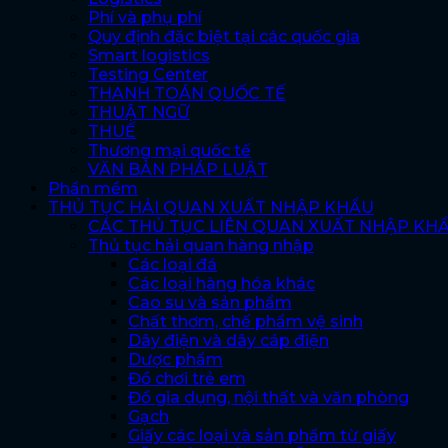
Phí và phụ phí
Quy định đặc biệt tại các quốc gia
Smart logistics
Testing Center
THANH TOÁN QUỐC TẾ
THUẬT NGỮ
THUẾ
Thương mại quốc tế
VĂN BẢN PHÁP LUẬT
Phần mềm
THỦ TỤC HẢI QUAN XUẤT NHẬP KHẨU
CÁC THỦ TỤC LIÊN QUAN XUẤT NHẬP KH
Thủ tục hải quan hàng nhập
Các loại đá
Các loại hàng hóa khác
Cao su và sản phẩm
Chất thơm, chế phẩm vệ sinh
Dây điện và dây cáp điện
Dược phẩm
Đồ chơi trẻ em
Đồ gia dụng, nội thất và văn phòng
Gạch
Giấy các loại và sản phẩm từ giấy