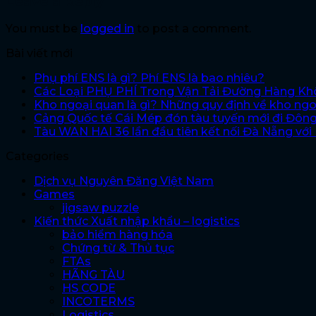
Leave a Reply
You must be
logged in
to post a comment.
Bài viết mới
Phụ phí ENS là gì? Phí ENS là bao nhiêu?
Các Loại PHỤ PHÍ Trong Vận Tải Đường Hàng K
Kho ngoại quan là gì? Những quy định về kho ng
Cảng Quốc tế Cái Mép đón tàu tuyến mới đi Đôn
Tàu WAN HAI 36 lần đầu tiên kết nối Đà Nẵng vớ
Categories
Dịch vụ Nguyên Đăng Việt Nam
Games
jigsaw puzzle
Kiến thức Xuất nhập khẩu – logistics
bảo hiểm hàng hóa
Chứng từ & Thủ tục
FTAs
HÃNG TÀU
HS CODE
INCOTERMS
Logistics