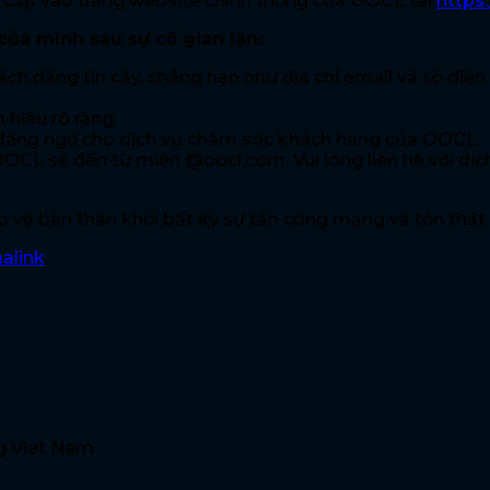
y cập vào trang website chính thống của OOCL tại
https
ủa mình sau sự cố gian lận:
́ch đáng tin cậy, chẳng hạn như địa chỉ email và số điện
 hiểu rõ ràng.
c đáng ngờ cho dịch vụ chăm sóc khách hàng của OOCL.
a OOCL sẽ đến từ miền @oocl.com. Vui lòng liên hệ với d
o vệ bản thân khỏi bất kỳ sự tấn công mạng và tổn thất 
alink
.
g Viet Nam