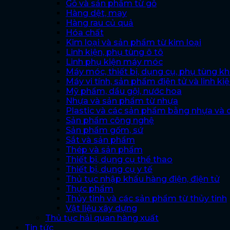
Gỗ và sản phẩm từ gỗ
Hàng dệt, may
Hàng rau củ quả
Hóa chất
Kim loại và sản phẩm từ kim loại
Linh kiện, phụ tùng ô tô
Linh phụ kiện máy móc
Máy móc, thiết bị, dụng cụ, phụ tùng k
Máy vi tính, sản phẩm điện tử và linh ki
Mỹ phẩm, dầu gội, nước hoa
Nhựa và sản phẩm từ nhựa
Plastic và các sản phẩm bằng nhựa và 
Sản phẩm công nghệ
Sản phẩm gốm, sứ
Sắt và sản phẩm
Thép và sản phẩm
Thiết bị, dụng cụ thể thao
Thiết bị, dụng cụ y tế
Thủ tục nhập khẩu hàng điện, điện tử
Thực phẩm
Thủy tinh và các sản phẩm từ thủy tinh
Vật liệu xây dựng
Thủ tục hải quan hàng xuất
Tin tức