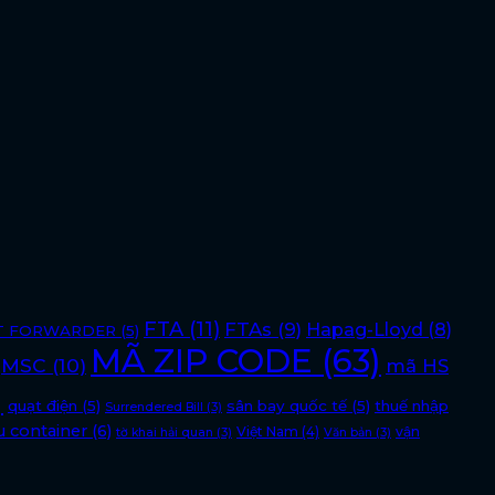
FTA
(11)
FTAs
(9)
Hapag-Lloyd
(8)
T FORWARDER
(5)
MÃ ZIP CODE
(63)
MSC
(10)
mã HS
)
quạt điện
(5)
sân bay quốc tế
(5)
thuế nhập
Surrendered Bill
(3)
u container
(6)
Việt Nam
(4)
vận
tờ khai hải quan
(3)
Văn bản
(3)