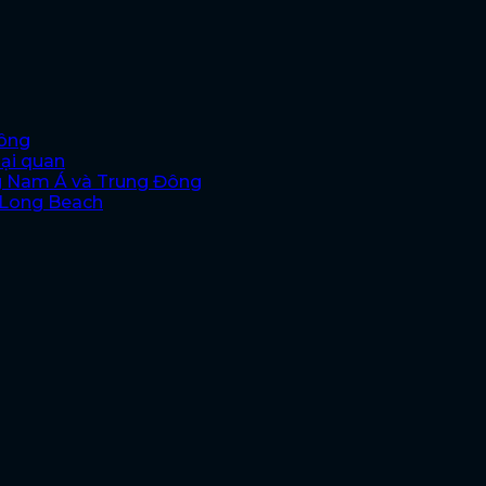
hông
oại quan
g Nam Á và Trung Đông
i Long Beach