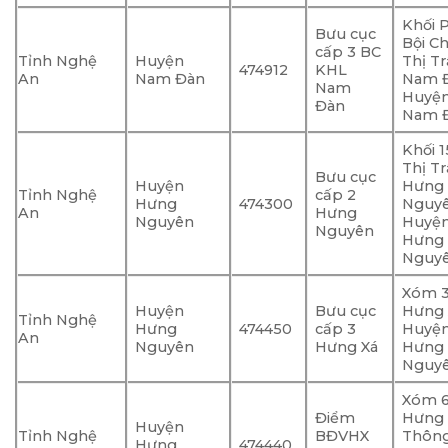
Khối 
Bưu cục
Bội Ch
cấp 3 BC
Tỉnh Nghệ
Huyện
Thị T
474912
KHL
An
Nam Đàn
Nam Đ
Nam
Huyệ
Đàn
Nam Đ
Khối 1
Thị T
Bưu cục
Huyện
Hưng
Tỉnh Nghệ
cấp 2
Hưng
474300
Nguyê
An
Hưng
Nguyên
Huyệ
Nguyên
Hưng
Nguy
Xóm 3
Huyện
Bưu cục
Hưng X
Tỉnh Nghệ
Hưng
474450
cấp 3
Huyệ
An
Nguyên
Hưng Xá
Hưng
Nguy
Xóm 6
Điểm
Hưng
Huyện
Tỉnh Nghệ
BĐVHX
Thông
Hưng
474440