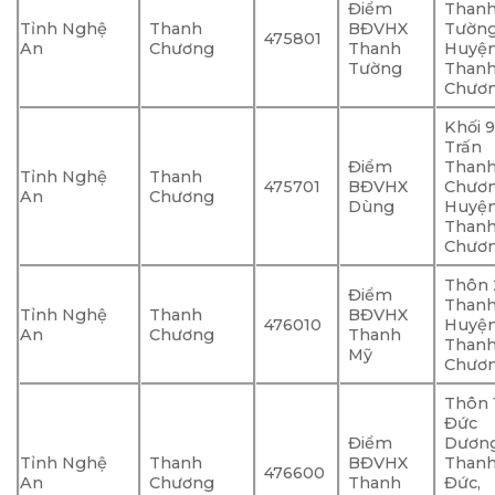
Điểm
Than
Tỉnh Nghệ
Thanh
BĐVHX
Tường
475801
An
Chương
Thanh
Huyệ
Tường
Than
Chươ
Khối 9
Trấn
Điểm
Than
Tỉnh Nghệ
Thanh
475701
BĐVHX
Chươn
An
Chương
Dùng
Huyệ
Than
Chươ
Thôn 2
Điểm
Thanh
Tỉnh Nghệ
Thanh
BĐVHX
476010
Huyệ
An
Chương
Thanh
Than
Mỹ
Chươ
Thôn 
Đức
Điểm
Dương
Tỉnh Nghệ
Thanh
BĐVHX
Than
476600
An
Chương
Thanh
Đức,