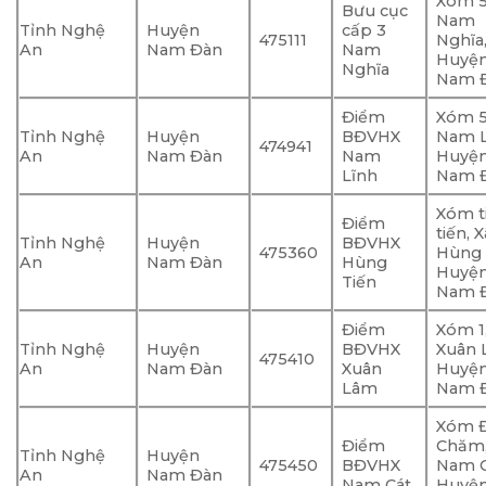
Xóm 5
Bưu cục
Nam
Tỉnh Nghệ
Huyện
cấp 3
475111
Nghĩa
An
Nam Đàn
Nam
Huyệ
Nghĩa
Nam Đ
Điểm
Xóm 5
Tỉnh Nghệ
Huyện
BĐVHX
Nam L
474941
An
Nam Đàn
Nam
Huyệ
Lĩnh
Nam Đ
Xóm t
Điểm
tiến, X
Tỉnh Nghệ
Huyện
BĐVHX
475360
Hùng 
An
Nam Đàn
Hùng
Huyệ
Tiến
Nam Đ
Điểm
Xóm 1
Tỉnh Nghệ
Huyện
BĐVHX
Xuân 
475410
An
Nam Đàn
Xuân
Huyệ
Lâm
Nam Đ
Xóm 
Điểm
Chăm,
Tỉnh Nghệ
Huyện
475450
BĐVHX
Nam C
An
Nam Đàn
Nam Cát
Huyệ