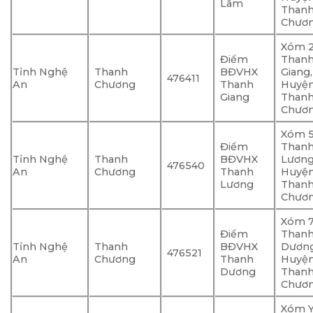
Lâm
Than
Chươ
Xóm 2
Điểm
Than
Tỉnh Nghệ
Thanh
BĐVHX
Giang,
476411
An
Chương
Thanh
Huyệ
Giang
Than
Chươ
Xóm 5
Điểm
Than
Tỉnh Nghệ
Thanh
BĐVHX
Lương
476540
An
Chương
Thanh
Huyệ
Lương
Than
Chươ
Xóm 7
Điểm
Than
Tỉnh Nghệ
Thanh
BĐVHX
Dương
476521
An
Chương
Thanh
Huyệ
Dương
Than
Chươ
Xóm 