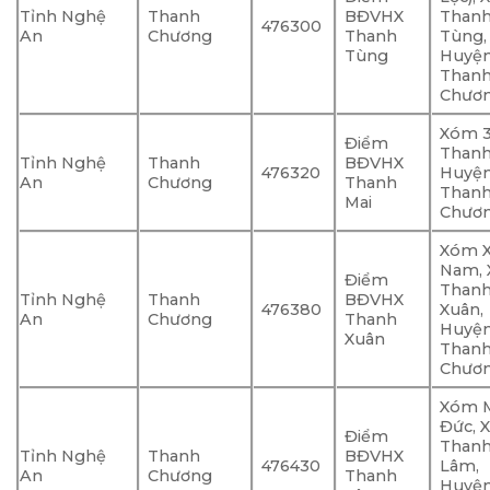
Tỉnh Nghệ
Thanh
BĐVHX
Than
476300
An
Chương
Thanh
Tùng,
Tùng
Huyệ
Than
Chươ
Xóm 3
Điểm
Thanh
Tỉnh Nghệ
Thanh
BĐVHX
476320
Huyệ
An
Chương
Thanh
Than
Mai
Chươ
Xóm 
Nam, 
Điểm
Than
Tỉnh Nghệ
Thanh
BĐVHX
476380
Xuân,
An
Chương
Thanh
Huyệ
Xuân
Than
Chươ
Xóm 
Đức, 
Điểm
Than
Tỉnh Nghệ
Thanh
BĐVHX
476430
Lâm,
An
Chương
Thanh
Huyệ