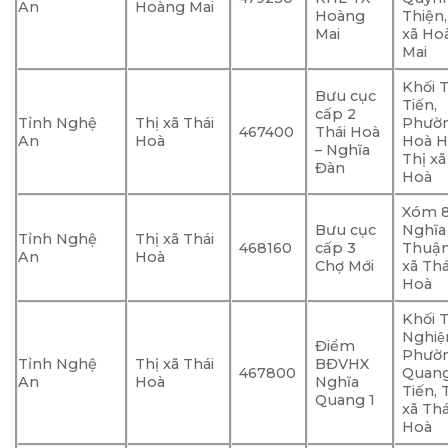
An
Hoàng Mai
Hoàng
Thiện,
Mai
xã Ho
Mai
Khối 
Bưu cục
Tiến,
cấp 2
Tỉnh Nghệ
Thị xã Thái
Phườ
467400
Thái Hoà
An
Hoà
Hoà H
– Nghĩa
Thị xã
Đàn
Hoà
Xóm 8
Bưu cục
Nghĩa
Tỉnh Nghệ
Thị xã Thái
468160
cấp 3
Thuận,
An
Hoà
Chợ Mới
xã Thá
Hoà
Khối T
Nghiê
Điểm
Phườ
Tỉnh Nghệ
Thị xã Thái
BĐVHX
467800
Quan
An
Hoà
Nghĩa
Tiến, T
Quang 1
xã Thá
Hoà