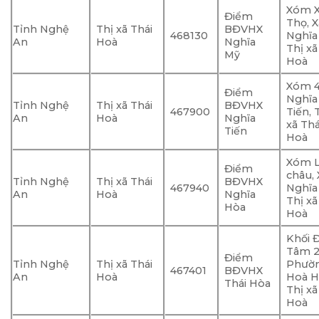
Xóm 
Điểm
Thọ, 
Tỉnh Nghệ
Thị xã Thái
BĐVHX
468130
Nghĩa
An
Hoà
Nghĩa
Thị xã
Mỹ
Hoà
Xóm 4
Điểm
Nghĩa
Tỉnh Nghệ
Thị xã Thái
BĐVHX
467900
Tiến, T
An
Hoà
Nghĩa
xã Thá
Tiến
Hoà
Xóm 
Điểm
châu, 
Tỉnh Nghệ
Thị xã Thái
BĐVHX
467940
Nghĩa
An
Hoà
Nghĩa
Thị xã
Hòa
Hoà
Khối 
Tâm 2
Điểm
Tỉnh Nghệ
Thị xã Thái
Phườ
467401
BĐVHX
An
Hoà
Hoà H
Thái Hòa
Thị xã
Hoà