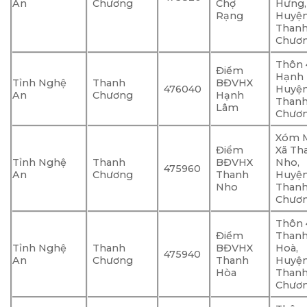
An
Chương
Chợ
Hưng,
Rạng
Huyệ
Than
Chươ
Thôn 
Điểm
Hạnh 
Tỉnh Nghệ
Thanh
BĐVHX
476040
Huyệ
An
Chương
Hạnh
Than
Lâm
Chươ
Xóm M
Điểm
Xã Th
Tỉnh Nghệ
Thanh
BĐVHX
Nho,
475960
An
Chương
Thanh
Huyệ
Nho
Than
Chươ
Thôn 4
Điểm
Than
Tỉnh Nghệ
Thanh
BĐVHX
Hoà,
475940
An
Chương
Thanh
Huyệ
Hòa
Than
Chươ