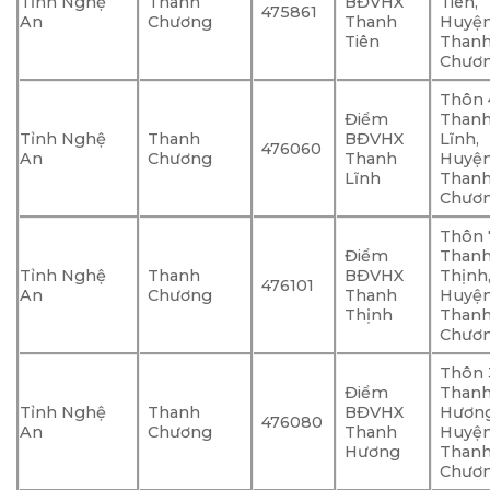
Tỉnh Nghệ
Thanh
BĐVHX
Tiên,
475861
An
Chương
Thanh
Huyệ
Tiên
Than
Chươ
Thôn 4
Điểm
Than
Tỉnh Nghệ
Thanh
BĐVHX
Lĩnh,
476060
An
Chương
Thanh
Huyệ
Lĩnh
Than
Chươ
Thôn 7
Điểm
Than
Tỉnh Nghệ
Thanh
BĐVHX
Thịnh
476101
An
Chương
Thanh
Huyệ
Thịnh
Than
Chươ
Thôn 3
Điểm
Than
Tỉnh Nghệ
Thanh
BĐVHX
Hương
476080
An
Chương
Thanh
Huyệ
Hương
Than
Chươ