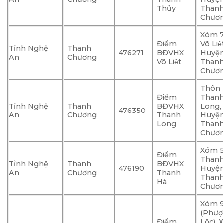
Thủy
Than
Chươ
Xóm 7,
Điểm
Võ Liệ
Tỉnh Nghệ
Thanh
476271
BĐVHX
Huyệ
An
Chương
Võ Liệt
Than
Chươ
Thôn 3
Điểm
Than
Tỉnh Nghệ
Thanh
BĐVHX
Long,
476350
An
Chương
Thanh
Huyệ
Long
Than
Chươ
Xóm 5
Điểm
Thanh
Tỉnh Nghệ
Thanh
BĐVHX
476190
Huyệ
An
Chương
Thanh
Than
Hà
Chươ
Xóm 
(Phư
Điểm
Lộc), 