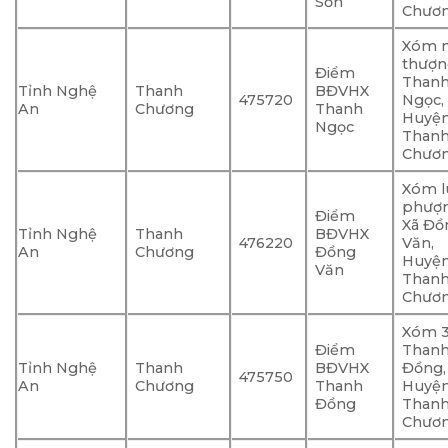
Sơn
Chươ
Xóm n
thượn
Điểm
Than
Tỉnh Nghệ
Thanh
BĐVHX
475720
Ngọc,
An
Chương
Thanh
Huyệ
Ngọc
Than
Chươ
Xóm 
phượ
Điểm
Xã Đô
Tỉnh Nghệ
Thanh
BĐVHX
476220
Văn,
An
Chương
Đồng
Huyệ
Văn
Than
Chươ
Xóm 3
Điểm
Than
Tỉnh Nghệ
Thanh
BĐVHX
Đồng,
475750
An
Chương
Thanh
Huyệ
Đồng
Than
Chươ