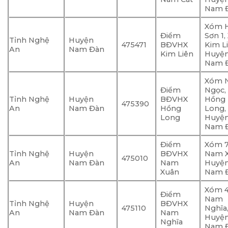
Nam Đ
Xóm 
Điểm
Sơn 1,
Tỉnh Nghệ
Huyện
475471
BĐVHX
Kim Li
An
Nam Đàn
Kim Liên
Huyệ
Nam Đ
Xóm
Điểm
Ngọc,
Tỉnh Nghệ
Huyện
BĐVHX
Hồng
475390
An
Nam Đàn
Hồng
Long,
Long
Huyệ
Nam Đ
Điểm
Xóm 7
Tỉnh Nghệ
Huyện
BĐVHX
Nam X
475010
An
Nam Đàn
Nam
Huyệ
Xuân
Nam Đ
Xóm 4
Điểm
Nam
Tỉnh Nghệ
Huyện
BĐVHX
475110
Nghĩa
An
Nam Đàn
Nam
Huyệ
Nghĩa
Nam Đ