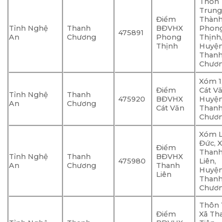
Thôn
Trun
Điểm
Thành
Tỉnh Nghệ
Thanh
BĐVHX
Phon
475891
An
Chương
Phong
Thịnh
Thịnh
Huyệ
Than
Chươ
Xóm 1
Điểm
Cát Vă
Tỉnh Nghệ
Thanh
475920
BĐVHX
Huyệ
An
Chương
Cát Văn
Than
Chươ
Xóm 
Đức, 
Điểm
Than
Tỉnh Nghệ
Thanh
BĐVHX
475980
Liên,
An
Chương
Thanh
Huyệ
Liên
Than
Chươ
Thôn 
Điểm
Xã T