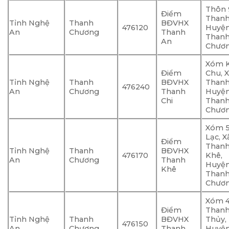
Thôn 
Điểm
Thanh
Tỉnh Nghệ
Thanh
BĐVHX
476120
Huyệ
An
Chương
Thanh
Than
An
Chươ
Xóm K
Điểm
Chu, 
Tỉnh Nghệ
Thanh
BĐVHX
Thanh
476240
An
Chương
Thanh
Huyệ
Chi
Than
Chươ
Xóm 
Lạc, X
Điểm
Than
Tỉnh Nghệ
Thanh
BĐVHX
476170
Khê,
An
Chương
Thanh
Huyệ
Khê
Than
Chươ
Xóm 4
Điểm
Than
Tỉnh Nghệ
Thanh
BĐVHX
Thủy,
476150
An
Chương
Thanh
Huyệ