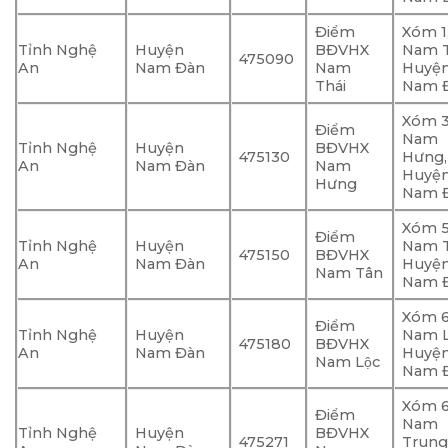
Điểm
Xóm 1
Tỉnh Nghệ
Huyện
BĐVHX
Nam T
475090
An
Nam Đàn
Nam
Huyệ
Thái
Nam Đ
Xóm 3
Điểm
Nam
Tỉnh Nghệ
Huyện
BĐVHX
475130
Hưng,
An
Nam Đàn
Nam
Huyệ
Hưng
Nam Đ
Xóm 5
Điểm
Tỉnh Nghệ
Huyện
Nam T
475150
BĐVHX
An
Nam Đàn
Huyệ
Nam Tân
Nam Đ
Xóm 6
Điểm
Tỉnh Nghệ
Huyện
Nam L
475180
BĐVHX
An
Nam Đàn
Huyệ
Nam Lộc
Nam Đ
Xóm 6
Điểm
Nam
Tỉnh Nghệ
Huyện
BĐVHX
475271
Trung