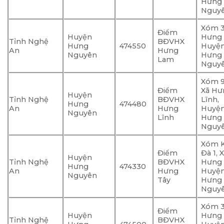
Hưng
Nguy
Xóm 3
Điểm
Huyện
Hưng 
Tỉnh Nghệ
BĐVHX
Hưng
474550
Huyệ
An
Hưng
Nguyên
Hưng
Lam
Nguy
Xóm 
Điểm
Xã Hư
Huyện
Tỉnh Nghệ
BĐVHX
Lĩnh,
Hưng
474480
An
Hưng
Huyệ
Nguyên
Lĩnh
Hưng
Nguy
Xóm 
Điểm
Đà 1, 
Huyện
Tỉnh Nghệ
BĐVHX
Hưng 
Hưng
474330
An
Hưng
Huyệ
Nguyên
Tây
Hưng
Nguy
Xóm 3
Điểm
Huyện
Hưng 
Tỉnh Nghệ
BĐVHX