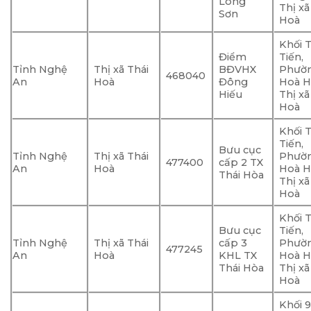
Long
Thị xã
Sơn
Hoà
Khối 
Điểm
Tiến,
Tỉnh Nghệ
Thị xã Thái
BĐVHX
Phườ
468040
An
Hoà
Đông
Hoà H
Hiếu
Thị xã
Hoà
Khối 
Tiến,
Bưu cục
Tỉnh Nghệ
Thị xã Thái
Phườ
477400
cấp 2 TX
An
Hoà
Hoà H
Thái Hòa
Thị xã
Hoà
Khối 
Bưu cục
Tiến,
Tỉnh Nghệ
Thị xã Thái
cấp 3
Phườ
477245
An
Hoà
KHL TX
Hoà H
Thái Hòa
Thị xã
Hoà
Khối 9