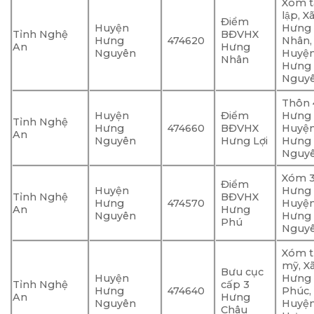
Xóm 
lập, Xa
Điểm
Huyện
Hưng
Tỉnh Nghệ
BĐVHX
Hưng
474620
Nhân,
An
Hưng
Nguyên
Huyệ
Nhân
Hưng
Nguy
Thôn 
Huyện
Điểm
Hưng 
Tỉnh Nghệ
Hưng
474660
BĐVHX
Huyệ
An
Nguyên
Hưng Lợi
Hưng
Nguy
Xóm 3
Điểm
Huyện
Hưng 
Tỉnh Nghệ
BĐVHX
Hưng
474570
Huyệ
An
Hưng
Nguyên
Hưng
Phú
Nguy
Xóm 
mỹ, Xa
Bưu cục
Huyện
Hưng
Tỉnh Nghệ
cấp 3
Hưng
474640
Phúc,
An
Hưng
Nguyên
Huyệ
Châu