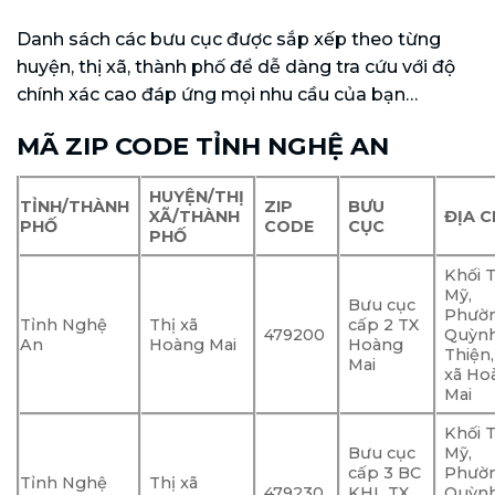
Danh sách các bưu cục được sắp xếp theo từng
huyện, thị xã, thành phố để dễ dàng tra cứu với độ
chính xác cao đáp ứng mọi nhu cầu của bạn…
MÃ ZIP CODE TỈNH NGHỆ AN
HUYỆN/THỊ
TỈNH/THÀNH
ZIP
BƯU
XÃ/THÀNH
ĐỊA C
PHỐ
CODE
CỤC
PHỐ
Khối 
Mỹ,
Bưu cục
Phườ
Tỉnh Nghệ
Thị xã
cấp 2 TX
479200
Quỳn
An
Hoàng Mai
Hoàng
Thiện,
Mai
xã Ho
Mai
Khối 
Bưu cục
Mỹ,
cấp 3 BC
Phườ
Tỉnh Nghệ
Thị xã
479230
KHL TX
Quỳn