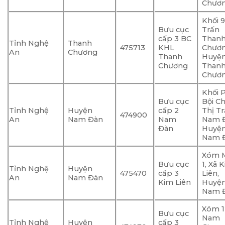
Chươ
Khối 9
Bưu cục
Trấn
cấp 3 BC
Than
Tỉnh Nghệ
Thanh
475713
KHL
Chươn
An
Chương
Thanh
Huyệ
Chương
Than
Chươ
Khối 
Bưu cục
Bội Ch
Tỉnh Nghệ
Huyện
cấp 2
Thị T
474900
An
Nam Đàn
Nam
Nam Đ
Đàn
Huyệ
Nam Đ
Xóm 
Bưu cục
1, Xã 
Tỉnh Nghệ
Huyện
475470
cấp 3
Liên,
An
Nam Đàn
Kim Liên
Huyệ
Nam Đ
Xóm 1
Bưu cục
Nam
Tỉnh Nghệ
Huyện
cấp 3