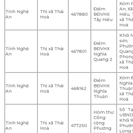
Xóm 
Điểm
An, Xã
Tỉnh Nghệ
Thị xã Thái
467880
BĐVHX
Hiếu, T
An
Hoà
Tây Hiếu
xã Thá
Hoà
Khối 
sơn,
Điểm
Phườ
Tỉnh Nghệ
Thị xã Thái
BĐVHX
467801
Quan
An
Hoà
Nghĩa
Phong,
Quang 2
xã Thá
Hoà
Xóm 8
Điểm
Nghĩa
Tỉnh Nghệ
Thị xã Thái
BĐVHX
468162
Thuận,
An
Hoà
Nghĩa
xã Thá
Thuận
Hoà
Sô´Tạ
Hòm thư
UBND
Công
Khối 9
Tỉnh Nghệ
Thị xã Thái
cộng
477250
Phườ
An
Hoà
Phường
Long 