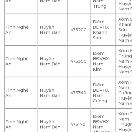
An
Nam Đàn
Nam
Huyệ
Trung
Nam Đ
Xóm 9
Điểm
Khán
Tỉnh Nghệ
Huyện
BĐVHX
475200
Sơn,
An
Nam Đàn
Khánh
Huyệ
Sơn
Nam Đ
Xóm 
Điểm
Trung
Tỉnh Nghệ
Huyện
BĐVHX
475300
Nam K
An
Nam Đàn
Nam
Huyệ
Kim
Nam Đ
Xóm 1
Điểm
Nam
Tỉnh Nghệ
Huyện
BĐVHX
475340
Cường
An
Nam Đàn
Nam
Huyệ
Cường
Nam Đ
Xóm 2
Điểm
Nam
Tỉnh Nghệ
Huyện
BĐVHX
475170
Thượ
An
Nam Đàn
Nam
Huyệ