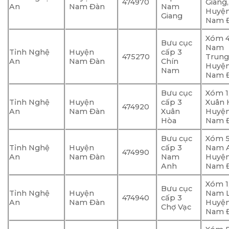
474970
Giang,
An
Nam Đàn
Nam
Huyệ
Giang
Nam Đ
Xóm 4
Bưu cục
Nam
Tỉnh Nghệ
Huyện
cấp 3
475270
Trung
An
Nam Đàn
Chín
Huyệ
Nam
Nam Đ
Bưu cục
Xóm 1
Tỉnh Nghệ
Huyện
cấp 3
Xuân 
474920
An
Nam Đàn
Xuân
Huyệ
Hòa
Nam Đ
Bưu cục
Xóm 5
Tỉnh Nghệ
Huyện
cấp 3
Nam 
474990
An
Nam Đàn
Nam
Huyệ
Anh
Nam Đ
Xóm 1
Bưu cục
Tỉnh Nghệ
Huyện
Nam L
474940
cấp 3
An
Nam Đàn
Huyệ
Chợ Vạc
Nam Đ