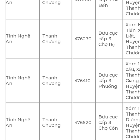
An
Chương
Huyệ
Bến
Than
Chươ
Xóm 
Tiến, 
Bưu cục
Tỉnh Nghệ
Thanh
Liệt,
476270
cấp 3
An
Chương
Huyệ
Chợ Rộ
Than
Chươ
Xóm 1
cầu, X
Bưu cục
Than
Tỉnh Nghệ
Thanh
476410
cấp 3
Giang,
An
Chương
Phuống
Huyệ
Than
Chươ
Xóm 1
Than
Bưu cục
Tỉnh Nghệ
Thanh
Dương
476520
cấp 3
An
Chương
Huyệ
Chợ Cồn
Than
Chươ