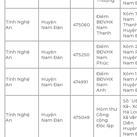
Thượng
Nam Đ
Xóm 7
Điểm
Nam
Tỉnh Nghệ
Huyện
BĐVHX
475060
Thanh
An
Nam Đàn
Nam
Huyệ
Thanh
Nam Đ
Điểm
Xóm 2
Tỉnh Nghệ
Huyện
BĐVHX
Nam P
475250
An
Nam Đàn
Nam
Huyệ
Phúc
Nam Đ
Điểm
Xóm 1
Tỉnh Nghệ
Huyện
BĐVHX
Nam 
474991
An
Nam Đàn
Nam
Huyệ
Anh
Nam Đ
Sô´U
Xã–, X
Hòm thư
Hà Lo
Tỉnh Nghệ
Huyện
Công
475049
Xã Vâ
An
Nam Đàn
cộng
Diên,
Độc lập
Huyệ
Nam Đ