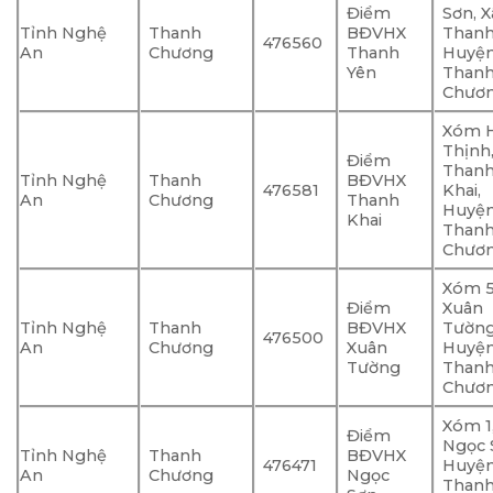
Điểm
Sơn, X
Tỉnh Nghệ
Thanh
BĐVHX
Thanh
476560
An
Chương
Thanh
Huyệ
Yên
Than
Chươ
Xóm 
Thịnh,
Điểm
Than
Tỉnh Nghệ
Thanh
BĐVHX
476581
Khai,
An
Chương
Thanh
Huyệ
Khai
Than
Chươ
Xóm 5
Điểm
Xuân
Tỉnh Nghệ
Thanh
BĐVHX
Tường
476500
An
Chương
Xuân
Huyệ
Tường
Than
Chươ
Xóm 1
Điểm
Ngọc 
Tỉnh Nghệ
Thanh
BĐVHX
476471
Huyệ
An
Chương
Ngọc
Than