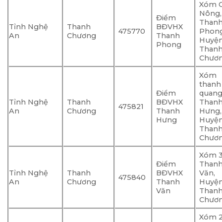
Xóm 
Nông,
Điểm
Than
Tỉnh Nghệ
Thanh
BĐVHX
475770
Phong
An
Chương
Thanh
Huyệ
Phong
Than
Chươ
Xóm
thanh
Điểm
quang,
Tỉnh Nghệ
Thanh
BĐVHX
Than
475821
An
Chương
Thanh
Hưng,
Hưng
Huyệ
Than
Chươ
Xóm 3
Điểm
Than
Tỉnh Nghệ
Thanh
BĐVHX
Văn,
475840
An
Chương
Thanh
Huyệ
Văn
Than
Chươ
Xóm 2