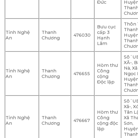
Đức
Huyệ
Than
Chươ
Thôn 1
Bưu cục
Thanh
Tỉnh Nghệ
Thanh
cấp 3
476030
Huyệ
An
Chương
Hạnh
Than
Lâm
Chươ
Sô´U
XÃ-, B
Hòm thư
Nà, Xã
Tỉnh Nghệ
Thanh
Công
476655
Ngọc 
An
Chương
cộng
Huyệ
Độc lập
Than
Chươ
Sô´U
Xã-, X
Hòm thư
Tân L
Tỉnh Nghệ
Thanh
Công
Xã Th
476667
An
Chương
cộng độc
Sơn,
lập
Huyệ
Than