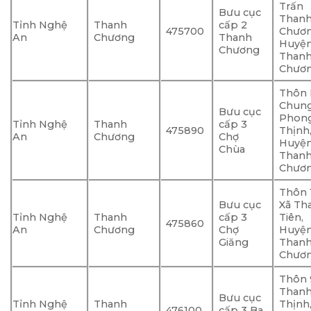
Trấn
Bưu cục
Than
Tỉnh Nghệ
Thanh
cấp 2
475700
Chươn
An
Chương
Thanh
Huyệ
Chương
Than
Chươ
Thôn 
Chung
Bưu cục
Phon
Tỉnh Nghệ
Thanh
cấp 3
475890
Thịnh
An
Chương
Chợ
Huyệ
Chùa
Than
Chươ
Thôn 
Bưu cục
Xã Th
Tỉnh Nghệ
Thanh
cấp 3
Tiên,
475860
An
Chương
Chợ
Huyệ
Giăng
Than
Chươ
Thôn 9
Than
Bưu cục
Tỉnh Nghệ
Thanh
Thịnh
476100
cấp 3 Ba