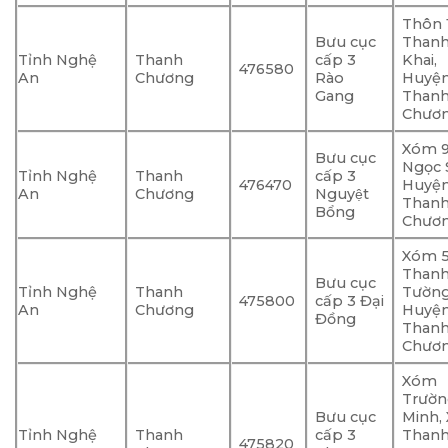
Thôn 1
Bưu cục
Than
Tỉnh Nghệ
Thanh
cấp 3
Khai,
476580
An
Chương
Rào
Huyệ
Gang
Than
Chươ
Xóm 9
Bưu cục
Ngọc 
Tỉnh Nghệ
Thanh
cấp 3
476470
Huyệ
An
Chương
Nguyệt
Than
Bổng
Chươ
Xóm 5
Than
Bưu cục
Tỉnh Nghệ
Thanh
Tường
475800
cấp 3 Đại
An
Chương
Huyệ
Đồng
Than
Chươ
Xóm
Trườ
Bưu cục
Minh, 
Tỉnh Nghệ
Thanh
cấp 3
Than
475820