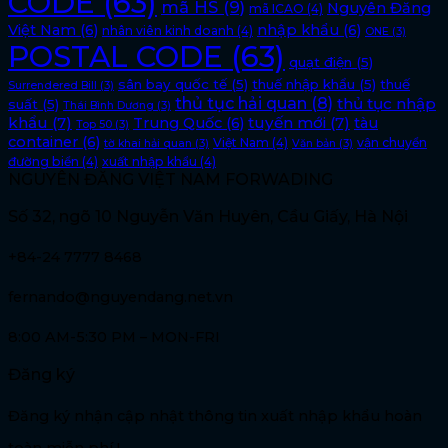
CODE
(63)
mã HS
(9)
Nguyên Đăng
mã ICAO
(4)
Việt Nam
(6)
nhập khẩu
(6)
nhân viên kinh doanh
(4)
ONE
(3)
POSTAL CODE
(63)
quạt điện
(5)
sân bay quốc tế
(5)
thuế nhập khẩu
(5)
thuế
Surrendered Bill
(3)
thủ tục hải quan
(8)
thủ tục nhập
suất
(5)
Thái Bình Dương
(3)
khẩu
(7)
tuyến mới
(7)
Trung Quốc
(6)
tàu
Top 50
(3)
container
(6)
Việt Nam
(4)
vận chuyển
tờ khai hải quan
(3)
Văn bản
(3)
đường biển
(4)
xuất nhập khẩu
(4)
NGUYÊN ĐĂNG VIỆT NAM FORWADING
Số 32, ngõ 10 Nguyễn Văn Huyên, Cầu Giấy, Hà Nội
+84-24 7777 8468
fernando@nguyendang.net.vn
8:00 AM-5:30 PM – MON-FRI
Đăng ký
Đăng ký nhận cập nhật thông tin xuất nhập khẩu hoàn