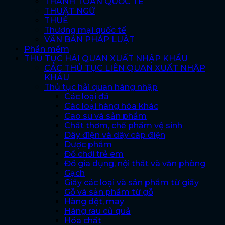
THANH TOÁN QUỐC TẾ
THUẬT NGỮ
THUẾ
Thương mại quốc tế
VĂN BẢN PHÁP LUẬT
Phần mềm
THỦ TỤC HẢI QUAN XUẤT NHẬP KHẨU
CÁC THỦ TỤC LIÊN QUAN XUẤT NHẬP
KHẨU
Thủ tục hải quan hàng nhập
Các loại đá
Các loại hàng hóa khác
Cao su và sản phẩm
Chất thơm, chế phẩm vệ sinh
Dây điện và dây cáp điện
Dược phẩm
Đồ chơi trẻ em
Đồ gia dụng, nội thất và văn phòng
Gạch
Giấy các loại và sản phẩm từ giấy
Gỗ và sản phẩm từ gỗ
Hàng dệt, may
Hàng rau củ quả
Hóa chất