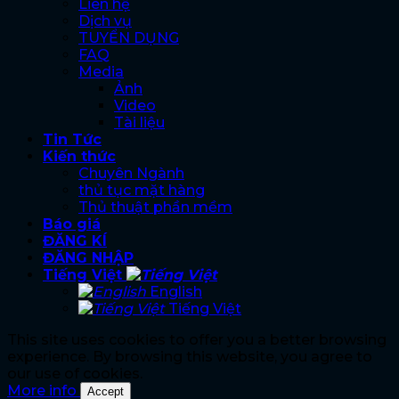
Liên hệ
Dịch vụ
TUYỂN DỤNG
FAQ
Media
Ảnh
Video
Tài liệu
Tin Tức
Kiến thức
Chuyên Ngành
thủ tục mặt hàng
Thủ thuật phần mềm
Báo giá
ĐĂNG KÍ
ĐĂNG NHẬP
Tiếng Việt
English
Tiếng Việt
This site uses cookies to offer you a better browsing
experience. By browsing this website, you agree to
our use of cookies.
More info
Accept