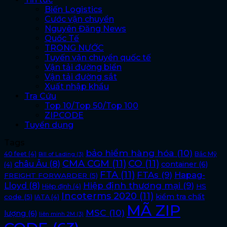
Biến Logistics
Cước vận chuyển
Nguyên Đăng News
Quốc Tế
TRONG NƯỚC
Tuyến vận chuyển quốc tế
Vận tải đường biển
Vận tải đường sắt
Xuất nhập khẩu
Tra Cứu
Top 10/Top 50/Top 100
ZIPCODE
Tuyển dụng
Tags
bảo hiểm hàng hóa
(10)
40 feet
(4)
Bắc Mỹ
Bill of Lading
(3)
CMA CGM
(11)
CO
(11)
châu Âu
(8)
container
(6)
(4)
FTA
(11)
FTAs
(9)
Hapag-
FREIGHT FORWARDER
(5)
Lloyd
(8)
Hiệp định thương mại
(9)
HS
Hiệp định
(4)
Incoterms 2020
(11)
kiểm tra chất
code
(5)
IATA
(4)
MÃ ZIP
MSC
(10)
lượng
(6)
liên minh 2M
(3)