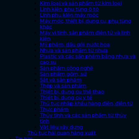
Kim loại và sản phẩm từ kim loại
Linh kiện, phụ tùng ô tô
Linh phụ kiện máy móc
Máy móc, thiết bị, dụng cụ, phụ tùng
khác
Máy vi tính, sản phẩm điện tử và linh
kiện
Mỹ phẩm, dầu gội, nước hoa
Nhựa và sản phẩm từ nhựa
Plastic và các sản phẩm bằng nhựa và
cao su
Sản phẩm công nghệ
Sản phẩm gốm, sứ
Sắt và sản phẩm
Thép và sản phẩm
Thiết bị, dụng cụ thể thao
Thiết bị, dụng cụ y tế
Thủ tục nhập khẩu hàng điện, điện tử
Thực phẩm
Thủy tinh và các sản phẩm từ thủy
tinh
Vật liệu xây dựng
Thủ tục hải quan hàng xuất
Tin tức