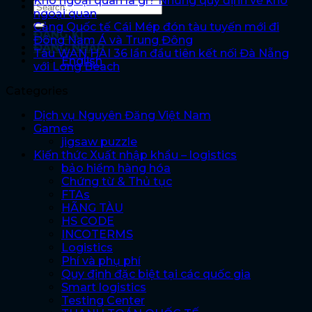
Kho ngoại quan là gì? Những quy định về kho
ngoại quan
Cảng Quốc tế Cái Mép đón tàu tuyến mới đi
ĐĂNG KÍ
Đông Nam Á và Trung Đông
ĐĂNG NHẬP
Tàu WAN HAI 36 lần đầu tiên kết nối Đà Nẵng
English
với Long Beach
Categories
Dịch vụ Nguyên Đăng Việt Nam
Games
jigsaw puzzle
Kiến thức Xuất nhập khẩu – logistics
bảo hiểm hàng hóa
Chứng từ & Thủ tục
FTAs
HÃNG TÀU
HS CODE
INCOTERMS
Logistics
Phí và phụ phí
Quy định đặc biệt tại các quốc gia
Smart logistics
Testing Center