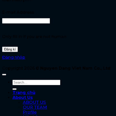
toàn miễn phí !
E-mail Address
Only fill in if you are not human
Đăng nhập
Copyright 2026 ©
Nguyen Dang Viet Nam Co., Ltd
Trang chủ
About Us
ABOUT US
OUR TEAM
Profile