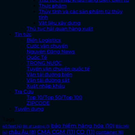
Thủ tục nhập khẩu hàng điện, điện tử
Thực phẩm
Thủy tinh và các sản phẩm từ thủy
tinh
Vật liệu xây dựng
Thủ tục hải quan hàng xuất
Tin tức
Biến Logistics
Cước vận chuyển
Nguyên Đăng News
Quốc Tế
TRONG NƯỚC
Tuyến vận chuyển quốc tế
Vận tải đường biển
Vận tải đường sắt
Xuất nhập khẩu
Tra Cứu
Top 10/Top 50/Top 100
ZIPCODE
Tuyển dụng
Tags
bảo hiểm hàng hóa
(10)
40 feet
(4)
Bắc Mỹ
Bill of Lading
(3)
CMA CGM
(11)
CO
(11)
châu Âu
(8)
container
(6)
(4)