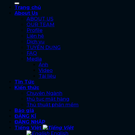
Trang chủ
About Us
ABOUT US
OUR TEAM
Profile
Liên hệ
Dịch vụ
TUYỂN DỤNG
FAQ
Media
Ảnh
Video
Tài liệu
Tin Tức
Kiến thức
Chuyên Ngành
thủ tục mặt hàng
Thủ thuật phần mềm
Báo giá
ĐĂNG KÍ
ĐĂNG NHẬP
Tiếng Việt
English