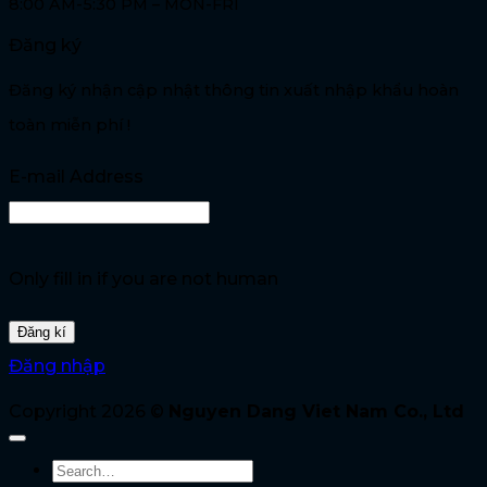
8:00 AM-5:30 PM – MON-FRI
Đăng ký
Đăng ký nhận cập nhật thông tin xuất nhập khẩu hoàn
toàn miễn phí !
E-mail Address
Only fill in if you are not human
Đăng nhập
Copyright 2026 ©
Nguyen Dang Viet Nam Co., Ltd