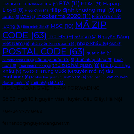
FTA
(11)
FTAs
(9)
Hapag-
FREIGHT FORWARDER
(5)
Lloyd
(8)
Hiệp định thương mại
(9)
HS
Hiệp định
(4)
Incoterms 2020
(11)
kiểm tra chất
code
(5)
IATA
(4)
MÃ ZIP
MSC
(10)
lượng
(6)
liên minh 2M
(3)
CODE
(63)
mã HS
(9)
Nguyên Đăng
mã ICAO
(4)
Việt Nam
(6)
nhập khẩu
(6)
nhân viên kinh doanh
(4)
ONE
(3)
POSTAL CODE
(63)
quạt điện
(5)
sân bay quốc tế
(5)
thuế nhập khẩu
(5)
thuế
Surrendered Bill
(3)
thủ tục hải quan
(8)
thủ tục nhập
suất
(5)
Thái Bình Dương
(3)
khẩu
(7)
tuyến mới
(7)
Trung Quốc
(6)
tàu
Top 50
(3)
container
(6)
Việt Nam
(4)
vận chuyển
tờ khai hải quan
(3)
Văn bản
(3)
đường biển
(4)
xuất nhập khẩu
(4)
NGUYÊN ĐĂNG VIỆT NAM FORWADING
Số 32, ngõ 10 Nguyễn Văn Huyên, Cầu Giấy, Hà Nội
+84-24 7777 8468
fernando@nguyendang.net.vn