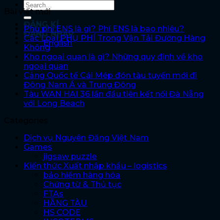
Bài viết mới
ĐĂNG KÍ
Phụ phí ENS là gì? Phí ENS là bao nhiêu?
ĐĂNG NHẬP
Các Loại PHỤ PHÍ Trong Vận Tải Đường Hàng
English
Không
Kho ngoại quan là gì? Những quy định về kho
ngoại quan
Cảng Quốc tế Cái Mép đón tàu tuyến mới đi
Đông Nam Á và Trung Đông
Tàu WAN HAI 36 lần đầu tiên kết nối Đà Nẵng
với Long Beach
Categories
Dịch vụ Nguyên Đăng Việt Nam
Games
jigsaw puzzle
Kiến thức Xuất nhập khẩu – logistics
bảo hiểm hàng hóa
Chứng từ & Thủ tục
FTAs
HÃNG TÀU
HS CODE