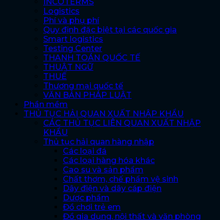
INCOTERMS
Logistics
Phí và phụ phí
Quy định đặc biệt tại các quốc gia
Smart logistics
Testing Center
THANH TOÁN QUỐC TẾ
THUẬT NGỮ
THUẾ
Thương mại quốc tế
VĂN BẢN PHÁP LUẬT
Phần mềm
THỦ TỤC HẢI QUAN XUẤT NHẬP KHẨU
CÁC THỦ TỤC LIÊN QUAN XUẤT NHẬP
KHẨU
Thủ tục hải quan hàng nhập
Các loại đá
Các loại hàng hóa khác
Cao su và sản phẩm
Chất thơm, chế phẩm vệ sinh
Dây điện và dây cáp điện
Dược phẩm
Đồ chơi trẻ em
Đồ gia dụng, nội thất và văn phòng