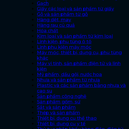
Gạch
Giấy các loại và sản phẩm từ giấy
Gỗ và sản phẩm từ gỗ
Hàng dệt, may
Hàng rau củ quả
Hóa chất
Kim loại và sản phẩm từ kim loại
Linh kiện, phụ tùng ô tô
Linh phụ kiện máy móc
Máy móc, thiết bị, dụng cụ, phụ tùng
khác
Máy vi tính, sản phẩm điện tử và linh
kiện
Mỹ phẩm, dầu gội, nước hoa
Nhựa và sản phẩm từ nhựa
Plastic và các sản phẩm bằng nhựa và
cao su
Sản phẩm công nghệ
Sản phẩm gốm, sứ
Sắt và sản phẩm
Thép và sản phẩm
Thiết bị, dụng cụ thể thao
Thiết bị, dụng cụ y tế