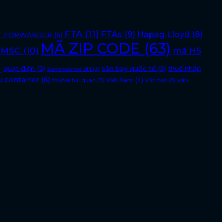
FTA
(11)
FTAs
(9)
Hapag-Lloyd
(8)
T FORWARDER
(5)
MÃ ZIP CODE
(63)
MSC
(10)
mã HS
)
quạt điện
(5)
sân bay quốc tế
(5)
thuế nhập
Surrendered Bill
(3)
u container
(6)
Việt Nam
(4)
vận
tờ khai hải quan
(3)
Văn bản
(3)