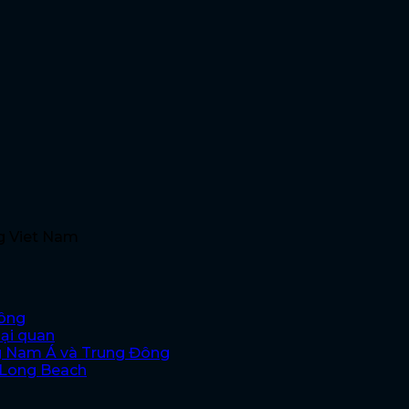
g Viet Nam
hông
oại quan
g Nam Á và Trung Đông
i Long Beach