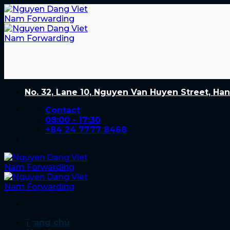
Skip
to
content
No. 32, Lane 10, Nguyen Van Huyen Street, Han
Contact
08:00 - 17:30
+84 24 7777 8468
POD
Trang chủ