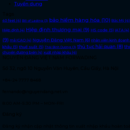
Tuyển dụng
Tags
bảo hiểm hàng hóa
(10)
40 feet
(4)
Bắc Mỹ
(4)
Bill of Lading
(3)
Hiệp định thương mại
(9)
HS code
(5)
Hiệp định
(4)
IATA
(4)
(9)
Nguyên Đăng Việt Nam
(6)
mã ICAO
(4)
nhân viên kinh doanh
thủ tục hải quan
(8)
th
khẩu
(5)
thuế suất
(5)
Thái Bình Dương
(3)
chuyển đường biển
(4)
xuất nhập khẩu
(4)
NGUYÊN ĐĂNG VIỆT NAM FORWADING
Số 32, ngõ 10 Nguyễn Văn Huyên, Cầu Giấy, Hà Nội
+84-24 7777 8468
fernando@nguyendang.net.vn
8:00 AM-5:30 PM – MON-FRI
Đăng ký
Đăng ký nhận cập nhật thông tin xuất nhập khẩu hoàn toà