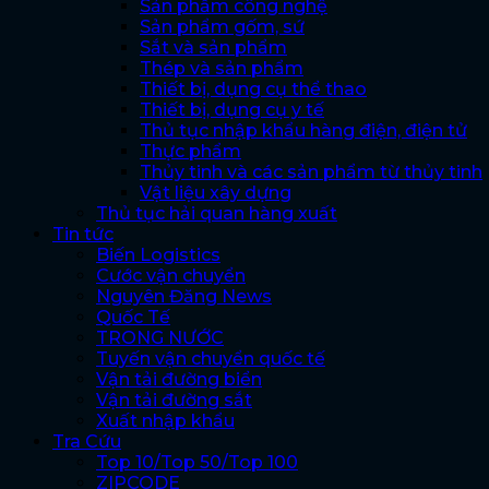
Sản phẩm công nghệ
Sản phẩm gốm, sứ
Sắt và sản phẩm
Thép và sản phẩm
Thiết bị, dụng cụ thể thao
Thiết bị, dụng cụ y tế
Thủ tục nhập khẩu hàng điện, điện tử
Thực phẩm
Thủy tinh và các sản phẩm từ thủy tinh
Vật liệu xây dựng
Thủ tục hải quan hàng xuất
Tin tức
Biến Logistics
Cước vận chuyển
Nguyên Đăng News
Quốc Tế
TRONG NƯỚC
Tuyến vận chuyển quốc tế
Vận tải đường biển
Vận tải đường sắt
Xuất nhập khẩu
Tra Cứu
Top 10/Top 50/Top 100
ZIPCODE