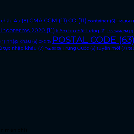
CMA CGM
(11)
CO
(11)
châu Âu
(8)
container
(6)
FREIGH
Incoterms 2020
(11)
kiểm tra chất lượng
(6)
liên minh 2M
(3)
POSTAL CODE
(63
nhập khẩu
(6)
(4)
ONE
(3)
ủ tục nhập khẩu
(7)
tuyến mới
(7)
Trung Quốc
(6)
tà
Top 50
(3)
n miễn phí !