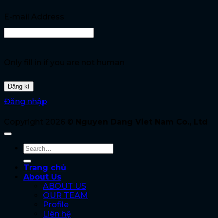
E-mail Address
Only fill in if you are not human
Đăng nhập
Copyright 2026 ©
Nguyen Dang Viet Nam Co., Ltd
Trang chủ
About Us
ABOUT US
OUR TEAM
Profile
Liên hệ