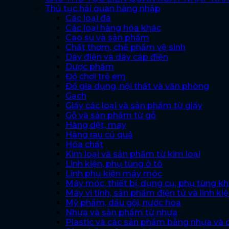
Thủ tục hải quan hàng nhập
Các loại đá
Các loại hàng hóa khác
Cao su và sản phẩm
Chất thơm, chế phẩm vệ sinh
Dây điện và dây cáp điện
Dược phẩm
Đồ chơi trẻ em
Đồ gia dụng, nội thất và văn phòng
Gạch
Giấy các loại và sản phẩm từ giấy
Gỗ và sản phẩm từ gỗ
Hàng dệt, may
Hàng rau củ quả
Hóa chất
Kim loại và sản phẩm từ kim loại
Linh kiện, phụ tùng ô tô
Linh phụ kiện máy móc
Máy móc, thiết bị, dụng cụ, phụ tùng k
Máy vi tính, sản phẩm điện tử và linh ki
Mỹ phẩm, dầu gội, nước hoa
Nhựa và sản phẩm từ nhựa
Plastic và các sản phẩm bằng nhựa và 