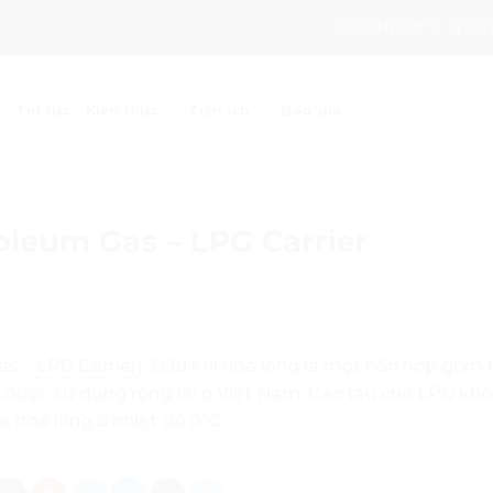
CONTACT
08:
Tin tức
Kiến thức
Tiện ích
Báo giá
oleum Gas – LPG Carrier
as –
LPG Carrier
). Dầu khí hoá lỏng là một hỗn hợp gồm 
được sử dụng rộng rãi ở Việt Nam. Các tàu chở LPG kh
ể hoá lỏng ở nhiệt độ 0ºC.