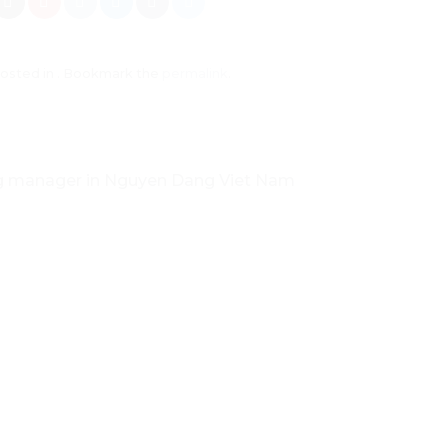
posted in . Bookmark the
permalink
.
ng manager in Nguyen Dang Viet Nam