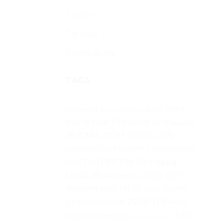
Tin tức
Tra Cứu
Tuyển dụng
TAGS
bảo hiểm
40 feet
(4)
Bill of Lading
(3)
hàng hóa
(10)
châu Âu
Bắc Mỹ
(4)
CMA CGM
(11)
CO
(11)
(8)
container
(6)
FREIGHT FORWARDER
FTA
(11)
FTAs
(9)
Hapag-
(5)
Lloyd
(8)
Hiệp định
Hiệp định
(4)
thương mại
(9)
HS code
(5)
IATA
Incoterms 2020
(11)
kiểm
(4)
MSC
tra chất lượng
(6)
liên minh 2M
(3)