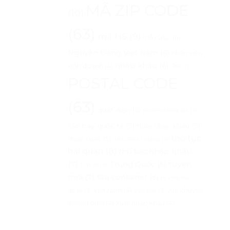
MÃ ZIP CODE
(10)
(63)
mã HS
(9)
mã ICAO
(4)
Nguyên Đăng Việt Nam
(6)
nhân viên
nhập khẩu
(6)
kinh doanh
(4)
ONE
(3)
POSTAL CODE
(63)
quạt điện
(5)
Surrendered Bill
(3)
sân bay quốc tế
(5)
thuế nhập khẩu
(5)
thủ tục
thuế suất
(5)
Thái Bình Dương
(3)
hải quan
(8)
thủ tục nhập khẩu
(7)
tuyến
Trung Quốc
(6)
Top 50
(3)
mới
(7)
tàu container
(6)
tờ khai hải
Việt Nam
(4)
vận chuyển
quan
(3)
Văn bản
(3)
đường biển
(4)
xuất nhập khẩu
(4)