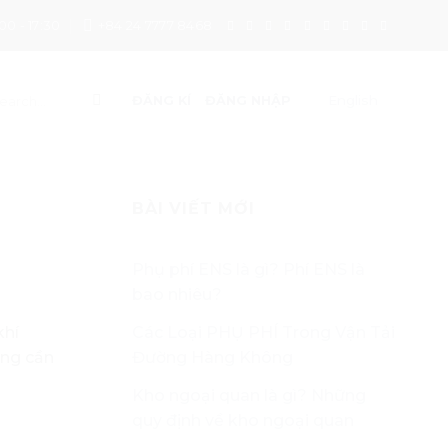
00 - 17:30
+84 24 7777 8468
English
ĐĂNG KÍ
ĐĂNG NHẬP
BÀI VIẾT MỚI
Phụ phí ENS là gì? Phí ENS là
bao nhiêu?
Các Loại PHỤ PHÍ Trong Vận Tải
khí
Đường Hàng Không
ông cần
Kho ngoại quan là gì? Những
quy định về kho ngoại quan