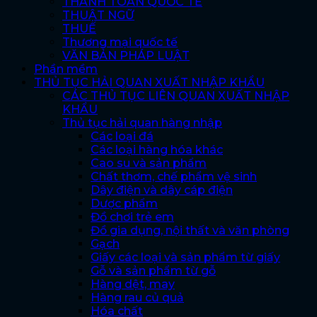
THANH TOÁN QUỐC TẾ
THUẬT NGỮ
THUẾ
Thương mại quốc tế
VĂN BẢN PHÁP LUẬT
Phần mềm
THỦ TỤC HẢI QUAN XUẤT NHẬP KHẨU
CÁC THỦ TỤC LIÊN QUAN XUẤT NHẬP
KHẨU
Thủ tục hải quan hàng nhập
Các loại đá
Các loại hàng hóa khác
Cao su và sản phẩm
Chất thơm, chế phẩm vệ sinh
Dây điện và dây cáp điện
Dược phẩm
Đồ chơi trẻ em
Đồ gia dụng, nội thất và văn phòng
Gạch
Giấy các loại và sản phẩm từ giấy
Gỗ và sản phẩm từ gỗ
Hàng dệt, may
Hàng rau củ quả
Hóa chất