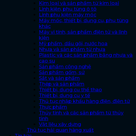
Kim loại và sản phẩm từ kim loại
Linh kiện, phụ tùng ô tô
Linh phụ kiện máy móc
Máy móc, thiết bị, dụng cụ, phụ tùng
khác
Máy vi tính, sản phẩm điện tử và linh
kiện
Mỹ phẩm, dầu gội, nước hoa
Nhựa và sản phẩm từ nhựa
Plastic và các sản phẩm bằng nhựa và
cao su
Sản phẩm công nghệ
Sản phẩm gốm, sứ
Sắt và sản phẩm
Thép và sản phẩm
Thiết bị, dụng cụ thể thao
Thiết bị, dụng cụ y tế
Thủ tục nhập khẩu hàng điện, điện tử
Thực phẩm
Thủy tinh và các sản phẩm từ thủy
tinh
Vật liệu xây dựng
Thủ tục hải quan hàng xuất
Tin tức