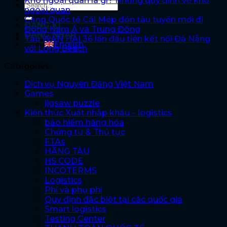
Kho ngoại quan là gì? Những quy định về kho
ngoại quan
Cảng Quốc tế Cái Mép đón tàu tuyến mới đi
ĐĂNG KÍ
Đông Nam Á và Trung Đông
ĐĂNG NHẬP
Tàu WAN HAI 36 lần đầu tiên kết nối Đà Nẵng
English
với Long Beach
Categories
Dịch vụ Nguyên Đăng Việt Nam
Games
jigsaw puzzle
Kiến thức Xuất nhập khẩu – logistics
bảo hiểm hàng hóa
Chứng từ & Thủ tục
FTAs
HÃNG TÀU
HS CODE
INCOTERMS
Logistics
Phí và phụ phí
Quy định đặc biệt tại các quốc gia
Smart logistics
Testing Center