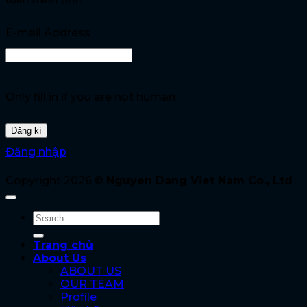
toàn miễn phí !
E-mail Address
Only fill in if you are not human
Đăng nhập
Copyright 2026 ©
Nguyen Dang Viet Nam Co., Ltd
Trang chủ
About Us
ABOUT US
OUR TEAM
Profile