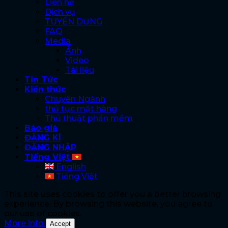
Liên hệ
Dịch vụ
TUYỂN DỤNG
FAQ
Media
Ảnh
Video
Tài liệu
Tin Tức
Kiến thức
Chuyên Ngành
thủ tục mặt hàng
Thủ thuật phần mềm
Báo giá
ĐĂNG KÍ
ĐĂNG NHẬP
Tiếng Việt
English
Tiếng Việt
This site uses cookies to offer you a better browsing
experience. By browsing this website, you agree to
our use of cookies.
More info
Accept