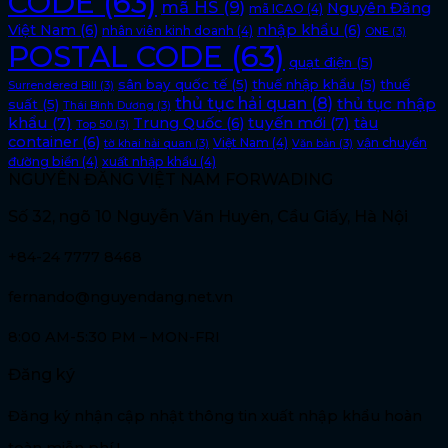
CODE
(63)
mã HS
(9)
Nguyên Đăng
mã ICAO
(4)
Việt Nam
(6)
nhập khẩu
(6)
nhân viên kinh doanh
(4)
ONE
(3)
POSTAL CODE
(63)
quạt điện
(5)
sân bay quốc tế
(5)
thuế nhập khẩu
(5)
thuế
Surrendered Bill
(3)
thủ tục hải quan
(8)
thủ tục nhập
suất
(5)
Thái Bình Dương
(3)
khẩu
(7)
tuyến mới
(7)
Trung Quốc
(6)
tàu
Top 50
(3)
container
(6)
Việt Nam
(4)
vận chuyển
tờ khai hải quan
(3)
Văn bản
(3)
đường biển
(4)
xuất nhập khẩu
(4)
NGUYÊN ĐĂNG VIỆT NAM FORWADING
Số 32, ngõ 10 Nguyễn Văn Huyên, Cầu Giấy, Hà Nội
+84-24 7777 8468
fernando@nguyendang.net.vn
8:00 AM-5:30 PM – MON-FRI
Đăng ký
Đăng ký nhận cập nhật thông tin xuất nhập khẩu hoàn