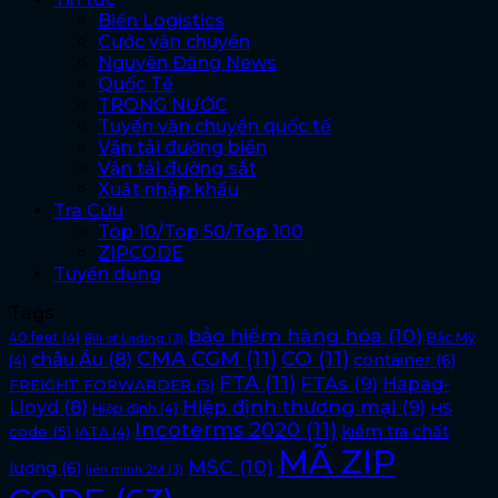
Biến Logistics
Cước vận chuyển
Nguyên Đăng News
Quốc Tế
TRONG NƯỚC
Tuyến vận chuyển quốc tế
Vận tải đường biển
Vận tải đường sắt
Xuất nhập khẩu
Tra Cứu
Top 10/Top 50/Top 100
ZIPCODE
Tuyển dụng
Tags
bảo hiểm hàng hóa
(10)
40 feet
(4)
Bắc Mỹ
Bill of Lading
(3)
CMA CGM
(11)
CO
(11)
châu Âu
(8)
container
(6)
(4)
FTA
(11)
FTAs
(9)
Hapag-
FREIGHT FORWARDER
(5)
Lloyd
(8)
Hiệp định thương mại
(9)
HS
Hiệp định
(4)
Incoterms 2020
(11)
kiểm tra chất
code
(5)
IATA
(4)
MÃ ZIP
MSC
(10)
lượng
(6)
liên minh 2M
(3)