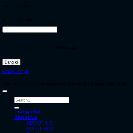
toàn miễn phí !
E-mail Address
Only fill in if you are not human
Đăng nhập
Copyright 2026 ©
Nguyen Dang Viet Nam Co., Ltd
Trang chủ
About Us
ABOUT US
OUR TEAM