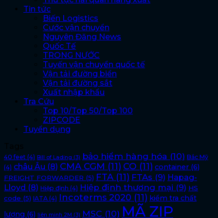
Tin tức
Biến Logistics
Cước vận chuyển
Nguyên Đăng News
Quốc Tế
TRONG NƯỚC
Tuyến vận chuyển quốc tế
Vận tải đường biển
Vận tải đường sắt
Xuất nhập khẩu
Tra Cứu
Top 10/Top 50/Top 100
ZIPCODE
Tuyển dụng
Tags
bảo hiểm hàng hóa
(10)
40 feet
(4)
Bắc Mỹ
Bill of Lading
(3)
CMA CGM
(11)
CO
(11)
châu Âu
(8)
container
(6)
(4)
FTA
(11)
FTAs
(9)
Hapag-
FREIGHT FORWARDER
(5)
Lloyd
(8)
Hiệp định thương mại
(9)
HS
Hiệp định
(4)
Incoterms 2020
(11)
kiểm tra chất
code
(5)
IATA
(4)
MÃ ZIP
MSC
(10)
lượng
(6)
liên minh 2M
(3)