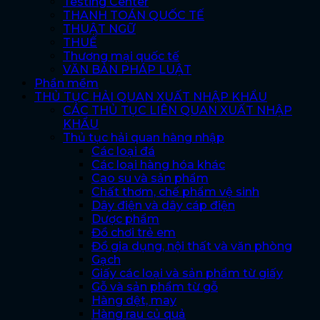
Testing Center
THANH TOÁN QUỐC TẾ
THUẬT NGỮ
THUẾ
Thương mại quốc tế
VĂN BẢN PHÁP LUẬT
Phần mềm
THỦ TỤC HẢI QUAN XUẤT NHẬP KHẨU
CÁC THỦ TỤC LIÊN QUAN XUẤT NHẬP
KHẨU
Thủ tục hải quan hàng nhập
Các loại đá
Các loại hàng hóa khác
Cao su và sản phẩm
Chất thơm, chế phẩm vệ sinh
Dây điện và dây cáp điện
Dược phẩm
Đồ chơi trẻ em
Đồ gia dụng, nội thất và văn phòng
Gạch
Giấy các loại và sản phẩm từ giấy
Gỗ và sản phẩm từ gỗ
Hàng dệt, may
Hàng rau củ quả