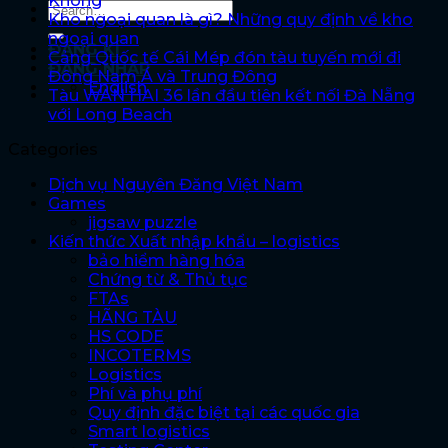
Không
Kho ngoại quan là gì? Những quy định về kho
ngoại quan
ĐĂNG KÍ
Cảng Quốc tế Cái Mép đón tàu tuyến mới đi
ĐĂNG NHẬP
Đông Nam Á và Trung Đông
English
Tàu WAN HAI 36 lần đầu tiên kết nối Đà Nẵng
với Long Beach
Categories
Dịch vụ Nguyên Đăng Việt Nam
Games
jigsaw puzzle
Kiến thức Xuất nhập khẩu – logistics
bảo hiểm hàng hóa
Chứng từ & Thủ tục
FTAs
HÃNG TÀU
HS CODE
INCOTERMS
Logistics
Phí và phụ phí
Quy định đặc biệt tại các quốc gia
Smart logistics