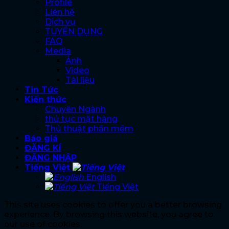
Profile
Liên hệ
Dịch vụ
TUYỂN DỤNG
FAQ
Media
Ảnh
Video
Tài liệu
Tin Tức
Kiến thức
Chuyên Ngành
thủ tục mặt hàng
Thủ thuật phần mềm
Báo giá
ĐĂNG KÍ
ĐĂNG NHẬP
Tiếng Việt
English
Tiếng Việt
This site uses cookies to offer you a better browsing
experience. By browsing this website, you agree to
our use of cookies.