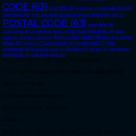
CODE
(63)
mã HS
(9)
Nguyên Đăng
mã ICAO
(4)
Việt Nam
(6)
nhập khẩu
(6)
nhân viên kinh doanh
(4)
ONE
(3)
POSTAL CODE
(63)
quạt điện
(5)
sân bay quốc tế
(5)
thuế nhập khẩu
(5)
thuế
Surrendered Bill
(3)
thủ tục hải quan
(8)
thủ tục nhập
suất
(5)
Thái Bình Dương
(3)
khẩu
(7)
tuyến mới
(7)
Trung Quốc
(6)
tàu
Top 50
(3)
container
(6)
Việt Nam
(4)
vận chuyển
tờ khai hải quan
(3)
Văn bản
(3)
đường biển
(4)
xuất nhập khẩu
(4)
NGUYÊN ĐĂNG VIỆT NAM FORWADING
Số 32, ngõ 10 Nguyễn Văn Huyên, Cầu Giấy, Hà Nội
+84-24 7777 8468
fernando@nguyendang.net.vn
8:00 AM-5:30 PM – MON-FRI
Đăng ký
Đăng ký nhận cập nhật thông tin xuất nhập khẩu hoàn