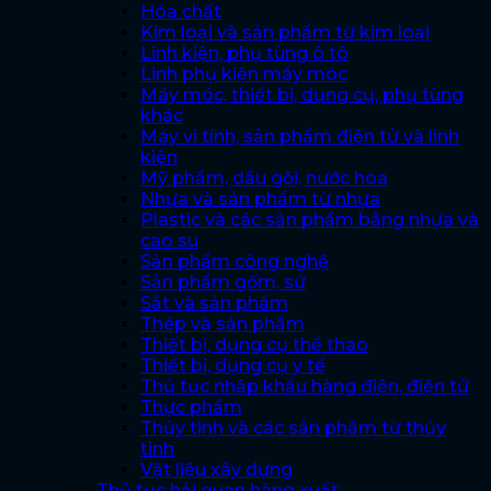
Hóa chất
Kim loại và sản phẩm từ kim loại
Linh kiện, phụ tùng ô tô
Linh phụ kiện máy móc
Máy móc, thiết bị, dụng cụ, phụ tùng
khác
Máy vi tính, sản phẩm điện tử và linh
kiện
Mỹ phẩm, dầu gội, nước hoa
Nhựa và sản phẩm từ nhựa
Plastic và các sản phẩm bằng nhựa và
cao su
Sản phẩm công nghệ
Sản phẩm gốm, sứ
Sắt và sản phẩm
Thép và sản phẩm
Thiết bị, dụng cụ thể thao
Thiết bị, dụng cụ y tế
Thủ tục nhập khẩu hàng điện, điện tử
Thực phẩm
Thủy tinh và các sản phẩm từ thủy
tinh
Vật liệu xây dựng
Thủ tục hải quan hàng xuất