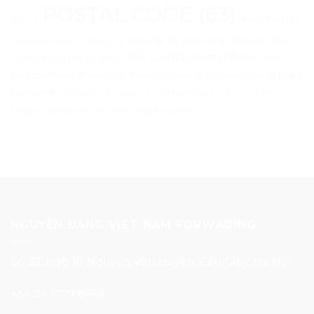
POSTAL CODE
(63)
quạt điện
(5)
ONE
(3)
sân bay quốc tế
(5)
thuế nhập khẩu
(5)
thuế
Surrendered Bill
(3)
thủ tục hải quan
(8)
thủ tục
suất
(5)
Thái Bình Dương
(3)
nhập khẩu
(7)
tuyến mới
(7)
Trung Quốc
(6)
tàu
Top 50
(3)
container
(6)
Việt Nam
(4)
vận
tờ khai hải quan
(3)
Văn bản
(3)
chuyển đường biển
(4)
xuất nhập khẩu
(4)
NGUYÊN ĐĂNG VIỆT NAM FORWADING
Số 32, ngõ 10 Nguyễn Văn Huyên, Cầu Giấy, Hà Nội
+84-24 7777 8468