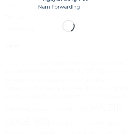
Tin tức
Tra Cứu
Tuyển dụng
TAGS
bảo hiểm hàng hóa
(10)
40 feet
(4)
Bắc
Bill of Lading
(3)
CMA CGM
(11)
CO
(11)
châu Âu
(8)
container
Mỹ
(4)
FTA
(11)
FTAs
(9)
(6)
FREIGHT FORWARDER
(5)
Hapag-Lloyd
(8)
Hiệp định thương mại
Hiệp định
(4)
Incoterms 2020
(11)
(9)
kiểm tra
HS code
(5)
IATA
(4)
MÃ ZIP
MSC
(10)
chất lượng
(6)
liên minh 2M
(3)
CODE
(63)
mã HS
(9)
Nguyên
mã ICAO
(4)
Đăng Việt Nam
(6)
nhập khẩu
(6)
nhân viên kinh doanh
(4)