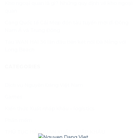
Kho ngoại quan là gì? Những quy định về kho ngoại
quan
Cảng Quốc tế Cái Mép đón tàu tuyến mới đi Đông
Nam Á và Trung Đông
Tàu WAN HAI 36 lần đầu tiên kết nối Đà Nẵng với
Long Beach
CATEGORIES
Dịch vụ Nguyên Đăng Việt Nam
Games
Kiến thức Xuất nhập khẩu – logistics
Phần mềm
THỦ TỤC HẢI QUAN XUẤT NHẬP KHẨU