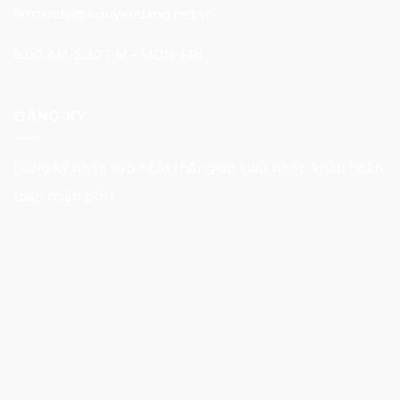
fernando@nguyendang.net.vn
8:00 AM-5:30 PM – MON-FRI
ĐĂNG KÝ
Đăng ký nhận cập nhật thông tin xuất nhập khẩu hoàn
toàn miễn phí !
E-mail Address
Đăng nhập