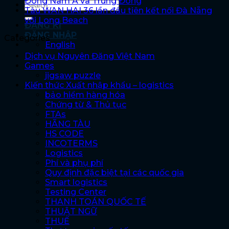
Đông Nam Á và Trung Đông
Tàu WAN HAI 36 lần đầu tiên kết nối Đà Nẵng
với Long Beach
ĐĂNG KÍ
ĐĂNG NHẬP
Categories
English
Dịch vụ Nguyên Đăng Việt Nam
Games
jigsaw puzzle
Kiến thức Xuất nhập khẩu – logistics
bảo hiểm hàng hóa
Chứng từ & Thủ tục
FTAs
HÃNG TÀU
HS CODE
INCOTERMS
Logistics
Phí và phụ phí
Quy định đặc biệt tại các quốc gia
Smart logistics
Testing Center
THANH TOÁN QUỐC TẾ
THUẬT NGỮ
THUẾ