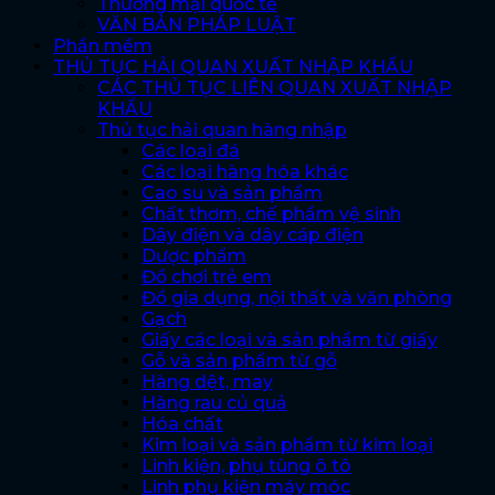
Thương mại quốc tế
VĂN BẢN PHÁP LUẬT
Phần mềm
THỦ TỤC HẢI QUAN XUẤT NHẬP KHẨU
CÁC THỦ TỤC LIÊN QUAN XUẤT NHẬP
KHẨU
Thủ tục hải quan hàng nhập
Các loại đá
Các loại hàng hóa khác
Cao su và sản phẩm
Chất thơm, chế phẩm vệ sinh
Dây điện và dây cáp điện
Dược phẩm
Đồ chơi trẻ em
Đồ gia dụng, nội thất và văn phòng
Gạch
Giấy các loại và sản phẩm từ giấy
Gỗ và sản phẩm từ gỗ
Hàng dệt, may
Hàng rau củ quả
Hóa chất
Kim loại và sản phẩm từ kim loại
Linh kiện, phụ tùng ô tô
Linh phụ kiện máy móc