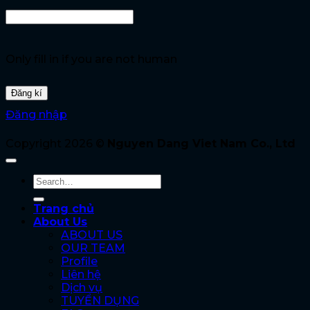
Only fill in if you are not human
Đăng nhập
Copyright 2026 ©
Nguyen Dang Viet Nam Co., Ltd
Trang chủ
About Us
ABOUT US
OUR TEAM
Profile
Liên hệ
Dịch vụ
TUYỂN DỤNG