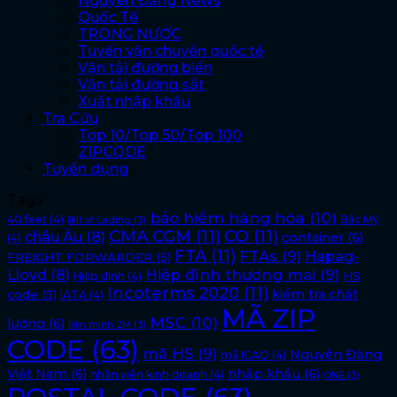
Nguyên Đăng News
Quốc Tế
TRONG NƯỚC
Tuyến vận chuyển quốc tế
Vận tải đường biển
Vận tải đường sắt
Xuất nhập khẩu
Tra Cứu
Top 10/Top 50/Top 100
ZIPCODE
Tuyển dụng
Tags
bảo hiểm hàng hóa
(10)
40 feet
(4)
Bắc Mỹ
Bill of Lading
(3)
CMA CGM
(11)
CO
(11)
châu Âu
(8)
container
(6)
(4)
FTA
(11)
FTAs
(9)
Hapag-
FREIGHT FORWARDER
(5)
Lloyd
(8)
Hiệp định thương mại
(9)
HS
Hiệp định
(4)
Incoterms 2020
(11)
kiểm tra chất
code
(5)
IATA
(4)
MÃ ZIP
MSC
(10)
lượng
(6)
liên minh 2M
(3)
CODE
(63)
mã HS
(9)
Nguyên Đăng
mã ICAO
(4)
Việt Nam
(6)
nhập khẩu
(6)
nhân viên kinh doanh
(4)
ONE
(3)