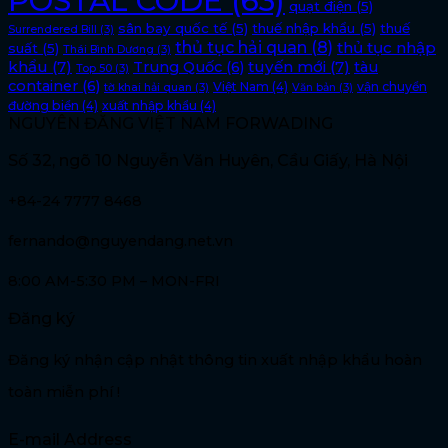
POSTAL CODE
(63)
quạt điện
(5)
sân bay quốc tế
(5)
thuế nhập khẩu
(5)
thuế
Surrendered Bill
(3)
thủ tục hải quan
(8)
thủ tục nhập
suất
(5)
Thái Bình Dương
(3)
khẩu
(7)
tuyến mới
(7)
Trung Quốc
(6)
tàu
Top 50
(3)
container
(6)
Việt Nam
(4)
vận chuyển
tờ khai hải quan
(3)
Văn bản
(3)
đường biển
(4)
xuất nhập khẩu
(4)
NGUYÊN ĐĂNG VIỆT NAM FORWADING
Số 32, ngõ 10 Nguyễn Văn Huyên, Cầu Giấy, Hà Nội
+84-24 7777 8468
fernando@nguyendang.net.vn
8:00 AM-5:30 PM – MON-FRI
Đăng ký
Đăng ký nhận cập nhật thông tin xuất nhập khẩu hoàn
toàn miễn phí !
E-mail Address