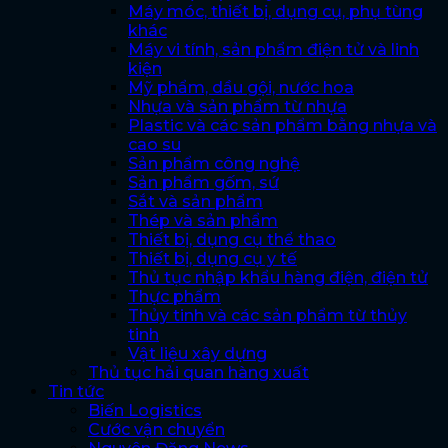
Máy móc, thiết bị, dụng cụ, phụ tùng
khác
Máy vi tính, sản phẩm điện tử và linh
kiện
Mỹ phẩm, dầu gội, nước hoa
Nhựa và sản phẩm từ nhựa
Plastic và các sản phẩm bằng nhựa và
cao su
Sản phẩm công nghệ
Sản phẩm gốm, sứ
Sắt và sản phẩm
Thép và sản phẩm
Thiết bị, dụng cụ thể thao
Thiết bị, dụng cụ y tế
Thủ tục nhập khẩu hàng điện, điện tử
Thực phẩm
Thủy tinh và các sản phẩm từ thủy
tinh
Vật liệu xây dựng
Thủ tục hải quan hàng xuất
Tin tức
Biến Logistics
Cước vận chuyển