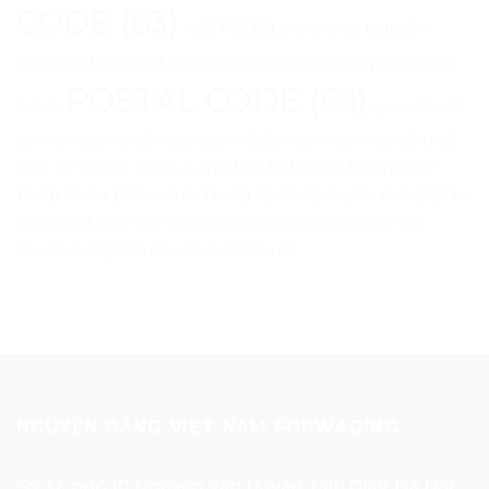
CODE
(63)
mã HS
(9)
Nguyên
mã ICAO
(4)
Đăng Việt Nam
(6)
nhập khẩu
(6)
nhân viên kinh doanh
(4)
POSTAL CODE
(63)
quạt điện
(5)
ONE
(3)
sân bay quốc tế
(5)
thuế nhập khẩu
(5)
thuế
Surrendered Bill
(3)
thủ tục hải quan
(8)
thủ tục
suất
(5)
Thái Bình Dương
(3)
nhập khẩu
(7)
tuyến mới
(7)
Trung Quốc
(6)
tàu
Top 50
(3)
container
(6)
Việt Nam
(4)
vận
tờ khai hải quan
(3)
Văn bản
(3)
chuyển đường biển
(4)
xuất nhập khẩu
(4)
NGUYÊN ĐĂNG VIỆT NAM FORWADING
Số 32, ngõ 10 Nguyễn Văn Huyên, Cầu Giấy, Hà Nội