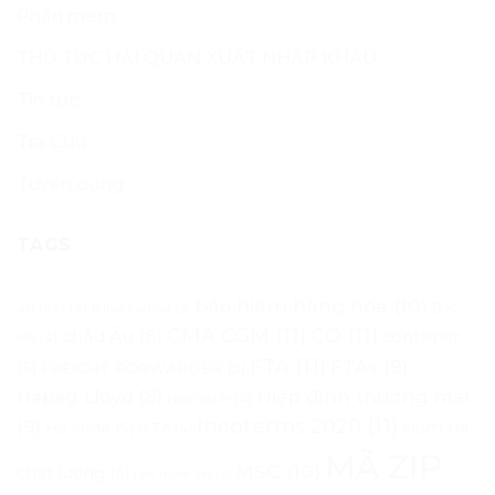
Phần mềm
THỦ TỤC HẢI QUAN XUẤT NHẬP KHẨU
Tin tức
Tra Cứu
Tuyển dụng
TAGS
bảo hiểm hàng hóa
(10)
40 feet
(4)
Bắc
Bill of Lading
(3)
CMA CGM
(11)
CO
(11)
châu Âu
(8)
container
Mỹ
(4)
FTA
(11)
FTAs
(9)
(6)
FREIGHT FORWARDER
(5)
Hapag-Lloyd
(8)
Hiệp định thương mại
Hiệp định
(4)
Incoterms 2020
(11)
(9)
kiểm tra
HS code
(5)
IATA
(4)
MÃ ZIP
MSC
(10)
chất lượng
(6)
liên minh 2M
(3)