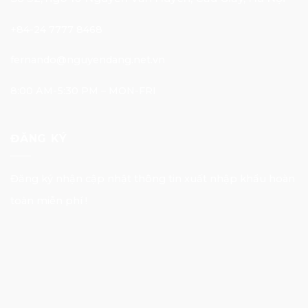
+84-24 7777 8468
fernando@nguyendang.net.vn
8:00 AM-5:30 PM – MON-FRI
ĐĂNG KÝ
Đăng ký nhận cập nhật thông tin xuất nhập khẩu hoàn
toàn miễn phí !
E-mail Address