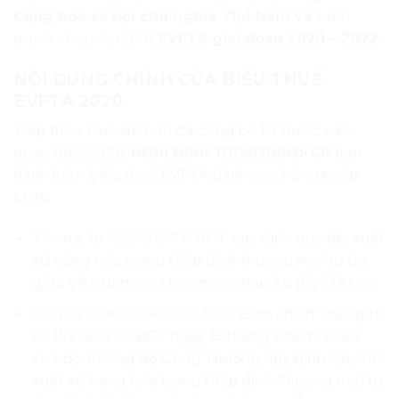
Cộng hòa xã hội chủ nghĩa Việt Nam và
Liên
minh châu Âu (EU)
EVFTA
giai đoạn 2020 – 2022.
NỘI DUNG CHÍNH CỦA BIỂU THUẾ
EVFTA 2020
Tiếp theo các văn bản đã công bố từ trước, vào
ngày 18/9/2020,
NGHỊ ĐỊNH 111/2020/NĐ-CP
ban
hành kèm biểu thuế EVFTA dành cho hàng nhập
khẩu
Thông tư 11/2020/TT-BCT
quy định quy tắc xuất
xứ hàng hóa trong Hiệp định thương mại tự do
giữa Việt Nam và Liên minh châu Âu (EVFTA) và
QUYẾT ĐỊNH 1949/QĐ-BCT
Đính chính Thông tư
số 11/2020/TT-BCT ngày 15 tháng 6 năm 2020
của Bộ trưởng Bộ Công Thương quy định Quy tắc
xuất xứ hàng hóa trong Hiệp định Thương mại tự