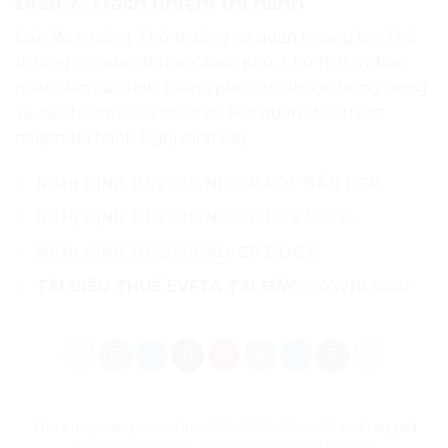
Điều 7. Trách nhiệm thi hành
Các Bộ trưởng, Thủ trưởng cơ quan ngang bộ, Thủ
trưởng cơ quan thuộc Chính phủ, Chủ tịch ủy ban
nhân dân các tỉnh, thành phố trực thuộc trung ương
và các tổ chức, cá nhân có liên quan chịu trách
nhiệm thi hành Nghị định này.
NGHỊ ĐỊNH 111/2020/NĐ-CP PDF BẢN ĐẸP
NGHỊ ĐỊNH 111/2020/NĐ-CP FILE EXCEL
NGHỊ ĐỊNH 111/2020/NĐ-CP DOCX
TẢI BIỂU THUẾ EVFTA TẠI ĐÂY:
DOWNLOAD
This entry was posted in
VĂN BẢN PHÁP LUẬT
and tagged
BIỂU THUẾ EVFTA
,
NGHỊ ĐỊNH 111/2020/NĐ-CP
.