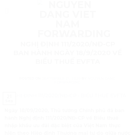
Skip
to
content
VĂN BẢN PHÁP LUẬT
NGHỊ ĐỊNH 111/2020/NĐ-CP
BAN HÀNH NGÀY 18/9/2020 VỀ
BIỂU THUẾ EVFTA
POSTED ON
SEPTEMBER 21, 2020
BY
NGUYEN DANG
FORWARDING
21
Sep
Ngày 18/09/2020, Thủ tướng Chính phủ đã ban
hành Nghị định 111/2020/NĐ-CP về Biểu thuế
nhập khẩu ưu đãi đặc biệt của Việt Nam thực
hiện theo Hiệp định Thương mại tự do giữa nước