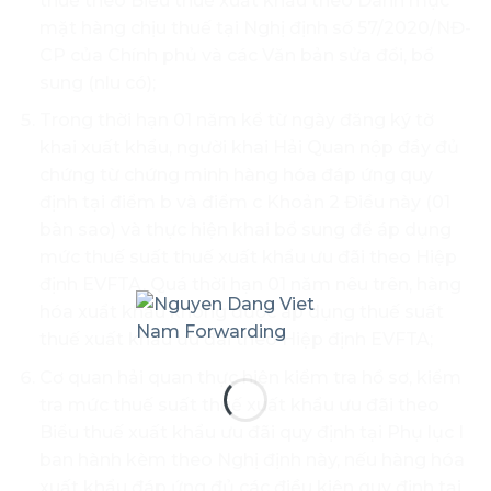
thuế theo Biểu thuế xuất khẩu theo Danh mục
mặt hàng chịu thuế tại Nghị định số 57/2020/NĐ-
CP của Chính phủ và các Văn bản sửa đổi, bổ
sung (nlu có);
Trong thời hạn 01 năm kể từ ngày đăng ký tờ
khai xuất khẩu, người khai Hải Quan nộp đầy đủ
chứng từ chứng minh hàng hóa đáp ứng quy
định tại điểm b và điểm c Khoản 2 Điều này (01
bàn sao) và thực hiện khai bổ sung để áp dụng
mức thuế suất thuế xuất khẩu ưu đãi theo Hiệp
định EVFTA. Quá thời hạn 01 năm nêu trên, hàng
hóa xuẩt khẩu không được áp dụng thuế suất
thuế xuất khẩu ưu đãi theo Hiệp định EVFTA;
Cơ quan hải quan thực hiện kiểm tra hồ sơ, kiểm
tra mức thuế suất thuế xuất khẩu ưu đãi theo
Biểu thuế xuất khẩu ưu đãi quy định tại Phụ lục I
ban hành kèm theo Nghị định này, nếu hàng hóa
xuất khẩu đáp ứng đủ các điều kiện quy định tại